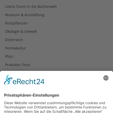
Litera-Türen in die Bücherwelt
Museum & Ausstellung
Nutzpflanzen
Ökologie & Umwelt
Österreich
Permakultur
Pfalz
Produkte-Tests
Reisetipps
Rezepte
Schweiz
Spanien
Südtirol