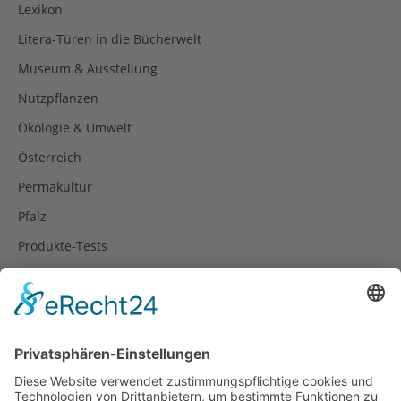
Lexikon
Litera-Türen in die Bücherwelt
Museum & Ausstellung
Nutzpflanzen
Ökologie & Umwelt
Österreich
Permakultur
Pfalz
Produkte-Tests
Reisetipps
Rezepte
Schweiz
Spanien
Südtirol