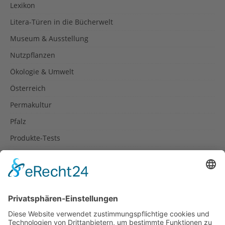
Lexikon
Litera-Türen in die Bücherwelt
Museum & Ausstellung
Nutzpflanzen
Ökologie & Umwelt
Österreich
Permakultur
Pfalz
Produkte-Tests
Reisetipps
Rezepte
Schweiz
Spanien
Südtirol