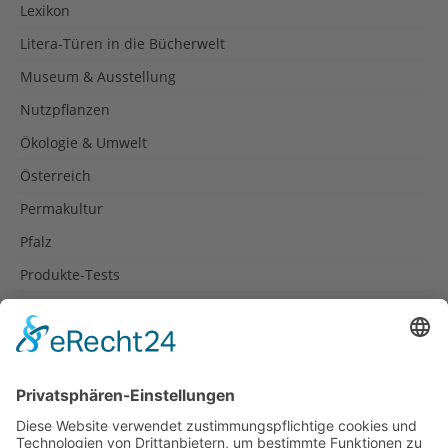
Lexikon
Litera-Türen in die Bücherwelt
Museum & Ausstellung
Nutzpflanzen
Ökologie & Umwelt
Österreich
Permakultur
Pfalz
Produkte-Tests
Reisetipps
Rezepte
Schweiz
Spanien
Südtirol