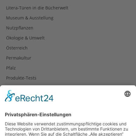
Litera-Türen in die Bücherwelt
Museum & Ausstellung
Nutzpflanzen
Ökologie & Umwelt
Österreich
Permakultur
Pfalz
Produkte-Tests
Reisetipps
Rezepte
Schweiz
Spanien
Südtirol