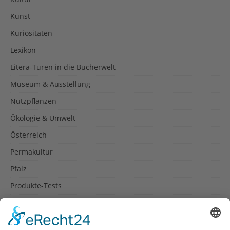
Kunst
Kuriositäten
Lexikon
Litera-Türen in die Bücherwelt
Museum & Ausstellung
Nutzpflanzen
Ökologie & Umwelt
Österreich
Permakultur
Pfalz
Produkte-Tests
Reisetipps
Rezepte