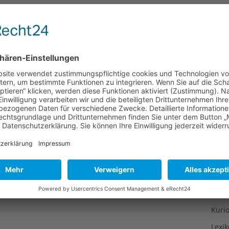
Gesu
Gewi
Gewü
Groß
Hoch
Idee
Itali
Japa
Konz
Kulin
Kultu
Kuns
Kurio
Lexi