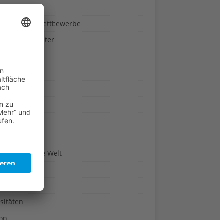
ndheit
nnspiele & Wettbewerbe
rze und Kräuter
britannien
wasser
n-Reich
en
n
erte & Co.
arisch um die Welt
r
t
sitäten
kon