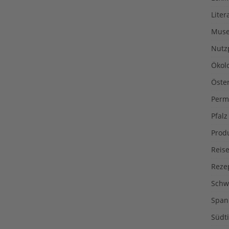
Liter
Muse
Nutz
Ökol
Öste
Perm
Pfalz
Prod
Reise
Reze
Schw
Span
Südti