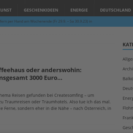
KUNST
GESCHENKIDEEN
ENERGIE
DEUTSCHLAND
fern per Hand am Wochenende (Fr 29.9. – Sa 30.9.23) in
N
Abend – Schnupperkurse an der Töpferscheibe in Schifferstadt
KAT
Allg
ie gelingt eine zukunftsfähige Landwirtschaft?
ALLGEMEIN
ffeehaus oder anderswohin:
Archi
per Hand am Abend in Limburgerhof
ALLGEMEIN
 insgesamt 3000 Euro…
Balk
für Erdbebenhilfe in Syrien und der Türkei
ALLGEMEIN
Deut
 (Herbstgrasmilben, Erntemilben) sind unterwegs: Das große
Thema Reisen gefunden bei Createsomfing – um
Ener
zu Traumreisen oder Traumhotels. Also tue ich das mal.
GESUNDHEIT
Floh
e Ferne, sondern eher in die Nähe – nach Österreich, in
Fran
Gesc