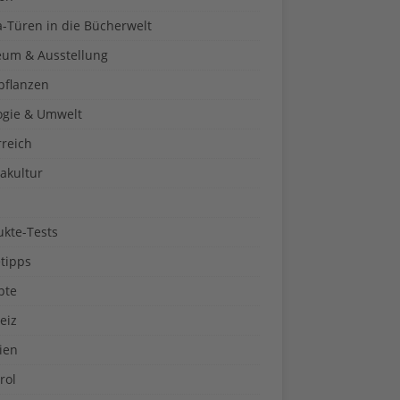
a-Türen in die Bücherwelt
um & Ausstellung
pflanzen
ogie & Umwelt
rreich
akultur
ukte-Tests
tipps
pte
eiz
ien
rol