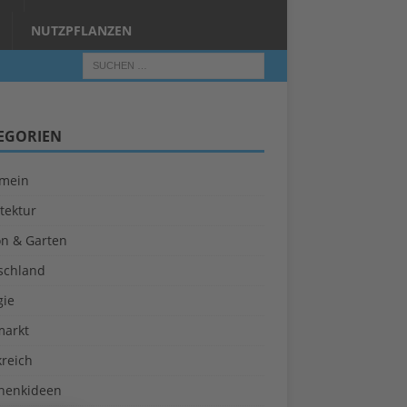
NUTZPFLANZEN
EGORIEN
emein
tektur
on & Garten
schland
gie
markt
kreich
henkideen