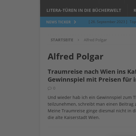
LITERA-TÜREN IN DIE BÜCHERWELT
[ 26. September 2023 ]
Töp
NEWS TICKER
Limburgerhof
ALLGEMEI
STARTSEITE
Alfred Polgar
[ 5. Juni 2023 ]
Töpfern am 
ALLGEMEIN
Alfred Polgar
[ 24. März 2023 ]
Umfage: W
Traumreise nach Wien ins Ka
[ 24. März 2023 ]
Töpfern 
Gewinnspiel mit Preisen für
[ 6. Februar 2023 ]
Spenden 
0
[ 12. Juni 2014 ]
Grasmilben
Und wieder hab ich ein Gewinnspiel zum 
teilzunehmen, schreibt man einen Beitrag 
Jucken auf acht Beinen…
Meine Traumreise ginge diesmal nicht in di
die alte Kaiserstadt Wien.