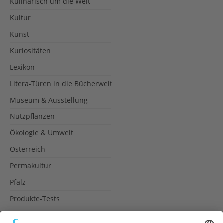
Kulinarisch um die Welt
Kultur
Kunst
Kuriositäten
Lexikon
Litera-Türen in die Bücherwelt
Museum & Ausstellung
Nutzpflanzen
Ökologie & Umwelt
Österreich
Permakultur
Pfalz
Produkte-Tests
Reisetipps