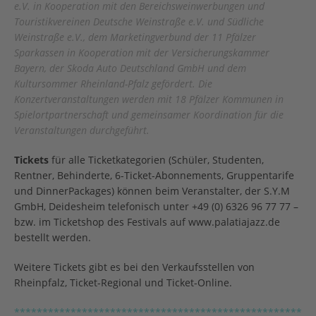
e.V. in Kooperation mit den Bereichsweinwerbungen und
Touristikvereinen Deutsche Weinstraße e.V. und Südliche
Weinstraße e.V., dem Marketingverbund der 11 Pfälzer
Sparkassen in Kooperation mit der Versicherungskammer
Bayern, der Skoda Auto Deutschland GmbH und dem
Kultursommer Rheinland-Pfalz gefördert. Die
Konzertveranstaltungen werden mit 18 Pfälzer Kommunen in
Spielortpartnerschaft und gemeinsamer Koordination für die
Veranstaltungen durchgeführt.
Tickets
für alle Ticketkategorien (Schüler, Studenten,
Rentner, Behinderte, 6-Ticket-Abonnements, Gruppentarife
und DinnerPackages) können beim Veranstalter, der S.Y.M
GmbH, Deidesheim telefonisch unter +49 (0) 6326 96 77 77 –
bzw. im Ticketshop des Festivals auf www.palatiajazz.de
bestellt werden.
Weitere Tickets gibt es bei den Verkaufsstellen von
Rheinpfalz, Ticket-Regional und Ticket-Online.
***************************************************