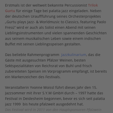
Erstmals ist der weltweit bekannte Percussionist
Trilok
Gurtu
für einige Tage bei palatia jazz eingeladen. Neben
der deutschen Urauffführung seines Orchesterprojektes
„Gurtu plays Jazz- & Worldmusic to Classics, featuring Paolo
Fresú” wird er auch als Solist einen Abend mit seinen
Lieblingsinstrumenten und vielen spannenden Geschichten
aus seinem musikalischen Leben sowie einem indischen
Buffet mit seinen Lieblingsspeisen gestalten.
Das beliebte Rahmenprogramm
Jazzkulinarium
, das die
Gäste mit ausgesuchten Pfälzer Weinen, besten
Sektspezialitäten von Reichsrat von Buhl und frisch
zubereiteten Speisen im Vorprogramm empfängt, ist bereits
ein Markenzeichen des Festivals.
Veranstalterin Yvonne Moissl führt dieses Jahr den 15.
Jazzsommer mit ihrer S.Y.M GmbH durch – 1997 hatte das
Festival in Deidesheim begonnen, bevor es sich seit palatia
jazz 1999 bis heute pfalzweit ausgedehnt hat.
Das Festival wird in 2011 von den Hauptsponsoren Pfalzwein