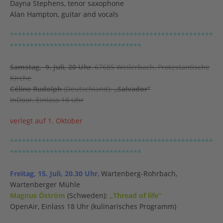
Dayna Stephens, tenor saxophone
Alan Hampton, guitar and vocals
***************************************************
*********************************
Samstag, 9. Juli, 20 Uhr
, 67685 Weilerbach, Protestantische
Kirche
Céline Rudolph
(Deutschland):
„Salvador“
InDoor, Einlass 18 Uhr
verlegt auf 1. Oktober
***************************************************
*********************************
Freitag, 15. Juli, 20.30 Uhr
, Wartenberg-Rohrbach,
Wartenberger Mühle
Magnus Öström
(Schweden):
„Thread of life“
OpenAir, Einlass 18 Uhr (kulinarisches Programm)