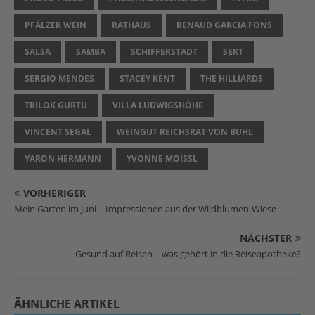
PFÄLZER WEIN
RATHAUS
RENAUD GARCIA FONS
SALSA
SAMBA
SCHIFFERSTADT
SEKT
SERGIO MENDES
STACEY KENT
THE HILLIARDS
TRILOK GURTU
VILLA LUDWIGSHÖHE
VINCENT SEGAL
WEINGUT REICHSRAT VON BUHL
YARON HERMANN
YVONNE MOISSL
VORHERIGER
Mein Garten im Juni – Impressionen aus der Wildblumen-Wiese
NÄCHSTER
Gesund auf Reisen – was gehört in die Reiseapotheke?
ÄHNLICHE ARTIKEL