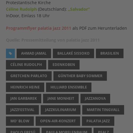
Protestantische Kirche
Céline Rudolph
(Deutschland):
„Salvador“
InDoor, Einlass 18 Uhr
Programmflyer palatia jazz 2011
als PDF zum Herunterladen
Quelle: Pressemitteilung von palatia jazz 2011
AHMAD JAMAL
BALLAKÉ SISSOKO
BRASILIEN
CÉLINE RUDOLPH
EDENKOBEN
GRETCHEN PARLATO
GÜNTHER BABY SOMMER
HEINRICH HEINE
HILLIARD ENSEMBLE
JAN GARBAREK
JANE MONHEIT
JAZZANOVA
JAZZFESTIVAL
JAZZKULINARIUM
MARTIN TINGVALL
MO’ BLOW
OPEN-AIR-KONZERT
PALATIA JAZZ
PAOLO FRESÚ
PAULA MORELENBAUM
PFALZ