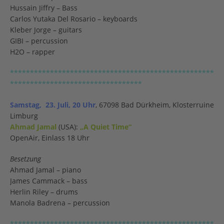
Hussain Jiffry – Bass
Carlos Yutaka Del Rosario – keyboards
Kleber Jorge – guitars
GIBI – percussion
H2O – rapper
***************************************************
*********************************
Samstag, 23. Juli, 20 Uhr
, 67098 Bad Dürkheim, Klosterruine
Limburg
Ahmad Jamal
(USA):
„A Quiet Time“
OpenAir, Einlass 18 Uhr
Besetzung
Ahmad Jamal – piano
James Cammack – bass
Herlin Riley – drums
Manola Badrena – percussion
***************************************************