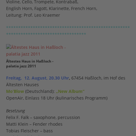
Violine, Cello, Trompete, Kontrabaß,
English Horn, Fagott, Klarinette, French Horn,
Leitung: Prof. Leo Kraemer
***************************************************
*********************************
Ältestes Haus in Haßloch -
palatia jazz 2011
F
reitag, 12. August, 20.30 Uhr
,
67454 Haßloch, im Hof des
Ältesten Hauses
Mo’Blow
(Deutschland):
„New Album“
OpenAir, Einlass 18 Uhr (kulinarisches Programm)
Besetzung
Felix F. Falk – saxophone, percussion
Matti Klein – Fender rhodes
Tobias Fleischer – bass