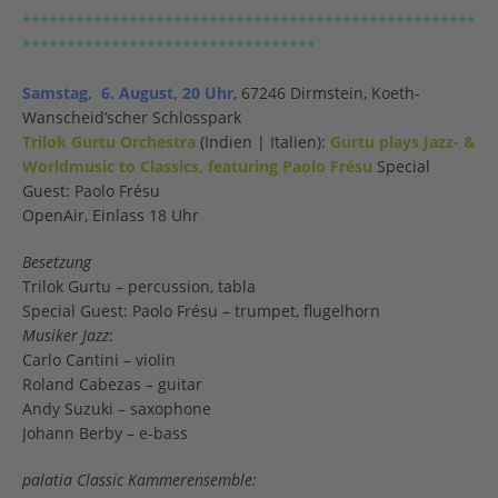
***************************************************
*********************************
Samstag, 6. August, 20 Uhr
, 67246 Dirmstein, Koeth-
Wanscheid’scher Schlosspark
Trilok Gurtu Orchestra
(Indien | Italien):
Gurtu plays Jazz- &
Worldmusic to Classics, featuring Paolo Frésu
Special
Guest: Paolo Frésu
OpenAir, Einlass 18 Uhr
Besetzung
Trilok Gurtu – percussion, tabla
Special Guest: Paolo Frésu – trumpet, flugelhorn
Musiker Jazz
:
Carlo Cantini – violin
Roland Cabezas – guitar
Andy Suzuki – saxophone
Johann Berby – e-bass
palatia Classic Kammerensemble: