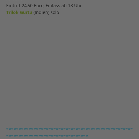
Eintritt 24,50 Euro, Einlass ab 18 Uhr
Trilok Gurtu
(Indien) solo
***************************************************
*********************************