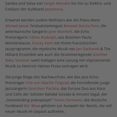
Samba und Salsa von
Sergio Mendes
bis hin zu Elektro- und
Cooljazz der Kultband
Jazzanova
.
Erwartet werden zudem Weltstars wie die Piano-Ikone
Ahmad Jamal
, Festivalstammgast
Renaud Garcia Fons
, die
amerikanische Sängerin
Jane Monheit
, die Echo
Preisträgerin
Céline Rudolph
, aus Brasilien Paula
Morelenbaum,
Stacey Kent
mit ihrem französischen
Jazzprogramm, die mystische Musik von
Jan Garbarek
& The
Hilliard Ensemble wie auch die Drummerlegende
Günther
Baby Sommer
samt Kollegen eine Lesung mit improvisierter
Musik zu Heinrich Heines Prosa vortragen wird.
Die junge Riege des Nachwuchses, wie das Jazz-Echo-
Preisträger-
Trio von Martin Tingvall
, die hinreißende junge
Jazzsängerin
Gretchen Parlato
, das furiose Duo aus Kora
und Cello der Solisten Ballaké Sissoko & Vincent Segal, der
„lonestanding pianoplayer“
Yaron Hermann
, die deutsche
Funkband
Mo’ Blow
gehören zur Auswahl der Bands, die voll
neuer Musik im Gepäck auftreten.