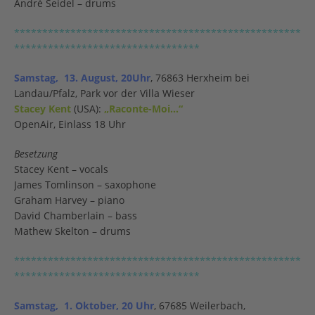
André Seidel – drums
***************************************************
*********************************
Samstag, 13. August, 20Uhr
, 76863 Herxheim bei
Landau/Pfalz, Park vor der Villa Wieser
Stacey Kent
(USA):
„Raconte-Moi…“
OpenAir, Einlass 18 Uhr
Besetzung
Stacey Kent – vocals
James Tomlinson – saxophone
Graham Harvey – piano
David Chamberlain – bass
Mathew Skelton – drums
***************************************************
*********************************
Samstag, 1. Oktober, 20 Uhr
, 67685 Weilerbach,