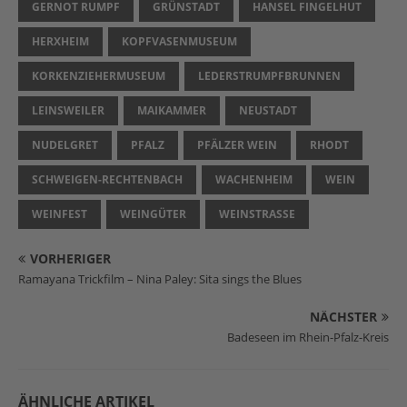
GERNOT RUMPF
GRÜNSTADT
HANSEL FINGELHUT
HERXHEIM
KOPFVASENMUSEUM
KORKENZIEHERMUSEUM
LEDERSTRUMPFBRUNNEN
LEINSWEILER
MAIKAMMER
NEUSTADT
NUDELGRET
PFALZ
PFÄLZER WEIN
RHODT
SCHWEIGEN-RECHTENBACH
WACHENHEIM
WEIN
WEINFEST
WEINGÜTER
WEINSTRASSE
VORHERIGER
Ramayana Trickfilm – Nina Paley: Sita sings the Blues
NÄCHSTER
Badeseen im Rhein-Pfalz-Kreis
ÄHNLICHE ARTIKEL