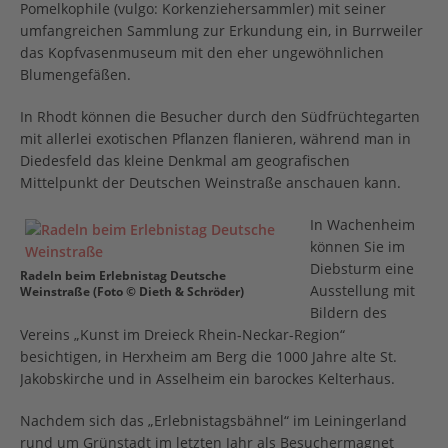
Pomelkophile (vulgo: Korkenziehersammler) mit seiner
umfangreichen Sammlung zur Erkundung ein, in Burrweiler
das Kopfvasenmuseum mit den eher ungewöhnlichen
Blumengefäßen.
In Rhodt können die Besucher durch den Südfrüchtegarten
mit allerlei exotischen Pflanzen flanieren, während man in
Diedesfeld das kleine Denkmal am geografischen
Mittelpunkt der Deutschen Weinstraße anschauen kann.
In Wachenheim
können Sie im
Diebsturm eine
Radeln beim Erlebnistag Deutsche
Ausstellung mit
Weinstraße (Foto © Dieth & Schröder)
Bildern des
Vereins „Kunst im Dreieck Rhein-Neckar-Region“
besichtigen, in Herxheim am Berg die 1000 Jahre alte St.
Jakobskirche und in Asselheim ein barockes Kelterhaus.
Nachdem sich das „Erlebnistagsbähnel“ im Leiningerland
rund um Grünstadt im letzten Jahr als Besuchermagnet