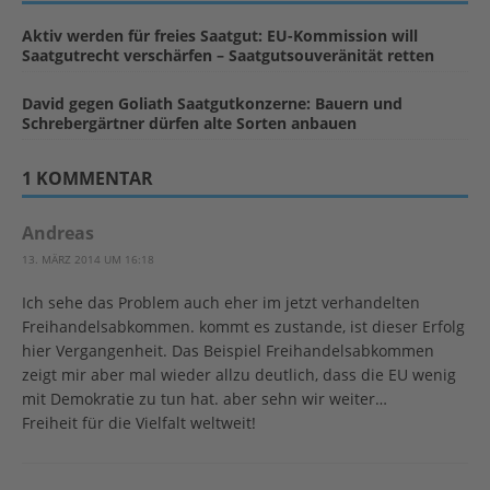
Aktiv werden für freies Saatgut: EU-Kommission will
Saatgutrecht verschärfen – Saatgutsouveränität retten
David gegen Goliath Saatgutkonzerne: Bauern und
Schrebergärtner dürfen alte Sorten anbauen
1 KOMMENTAR
Andreas
13. MÄRZ 2014 UM 16:18
Ich sehe das Problem auch eher im jetzt verhandelten
Freihandelsabkommen. kommt es zustande, ist dieser Erfolg
hier Vergangenheit. Das Beispiel Freihandelsabkommen
zeigt mir aber mal wieder allzu deutlich, dass die EU wenig
mit Demokratie zu tun hat. aber sehn wir weiter…
Freiheit für die Vielfalt weltweit!