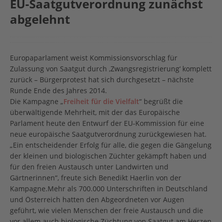
EU-Saatgutverordnung zunächst
abgelehnt
Europaparlament weist Kommissionsvorschlag für
Zulassung von Saatgut durch ‚Zwangsregistrierung‘ komplett
zurück – Bürgerprotest hat sich durchgesetzt – nächste
Runde Ende des Jahres 2014.
Die Kampagne „
Freiheit für die Vielfalt
“ begrüßt die
überwältigende Mehrheit, mit der das Europäische
Parlament heute den Entwurf der EU‐Kommission für eine
neue europäische Saatgutverordnung zurückgewiesen hat.
„Ein entscheidender Erfolg für alle, die gegen die Gängelung
der kleinen und biologischen Züchter gekämpft haben und
für den freien Austausch unter Landwirten und
Gärtnerinnen“, freute sich Benedikt Haerlin von der
Kampagne.Mehr als 700.000 Unterschriften in Deutschland
und Österreich hatten den Abgeordneten vor Augen
geführt, wie vielen Menschen der freie Austausch und die
vor allem auch biologische Züchtung von Saatgut am Herzen