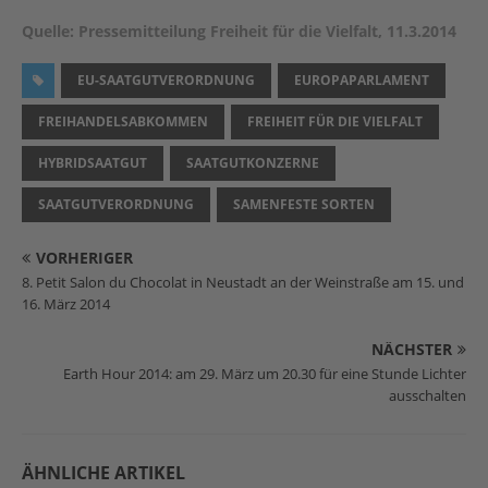
Quelle: Pressemitteilung Freiheit für die Vielfalt, 11.3.2014
EU-SAATGUTVERORDNUNG
EUROPAPARLAMENT
FREIHANDELSABKOMMEN
FREIHEIT FÜR DIE VIELFALT
HYBRIDSAATGUT
SAATGUTKONZERNE
SAATGUTVERORDNUNG
SAMENFESTE SORTEN
VORHERIGER
8. Petit Salon du Chocolat in Neustadt an der Weinstraße am 15. und
16. März 2014
NÄCHSTER
Earth Hour 2014: am 29. März um 20.30 für eine Stunde Lichter
ausschalten
ÄHNLICHE ARTIKEL