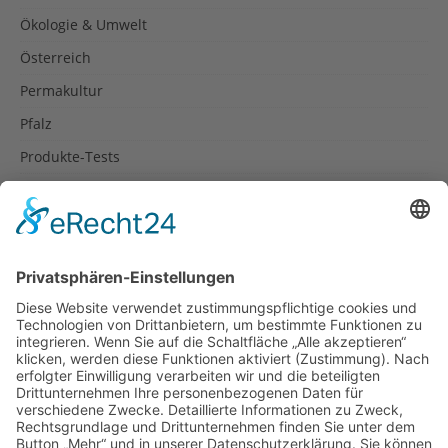
Ökologie & Umwelt
Österreich
Permakultur
Pfalz
Produkte-Tests
Reisetipps
Rezepte
Schweiz
Spanien
Südtirol
USA
Weihnachten
Weihnachtstexte