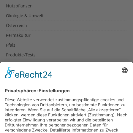
Nutzpflanzen
Ökologie & Umwelt
Österreich
Permakultur
Pfalz
Produkte-Tests
Reisetipps
Rezepte
Schweiz
Spanien
Südtirol
USA
Weihnachten