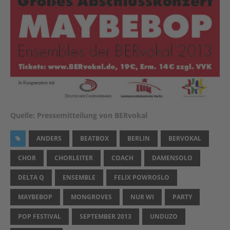
Quelle: Pressemitteilung von BERvokal
ANDERS
BEATBOX
BERLIN
BERVOKAL
CHOR
CHORLEITER
COACH
DAMENSOLO
DELTA Q
ENSEMBLE
FELIX POWROSLO
MAYBEBOP
MONGROVES
NUR WI
PARTY
POP FESTIVAL
SEPTEMBER 2013
UNDUZO