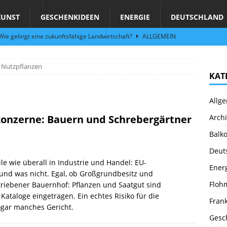
KUNST
GESCHENKIDEEN
ENERGIE
DEUTSCHLAND
ie gelingt eine zukunftsfähige Landwirtschaft?
ALLGEMEIN
per Hand am Abend in Limburgerhof
ALLGEMEIN
Nutzpflanzen
für Erdbebenhilfe in Syrien und der Türkei
ALLGEMEIN
KAT
 (Herbstgrasmilben, Erntemilben) sind unterwegs: Das große
Allg
GESUNDHEIT
konzerne: Bauern und Schrebergärtner
Archi
fern per Hand am Wochenende (Fr 29.9. – Sa 30.9.23) in
Balk
N
Deut
Abend – Schnupperkurse an der Töpferscheibe in Schifferstadt
ile wie überall in Industrie und Handel: EU-
Ener
nd was nicht. Egal, ob Großgrundbesitz und
Floh
riebener Bauernhof: Pflanzen und Saatgut sind
Kataloge eingetragen. Ein echtes Risiko für die
Fran
sogar manches Gericht.
Gesc