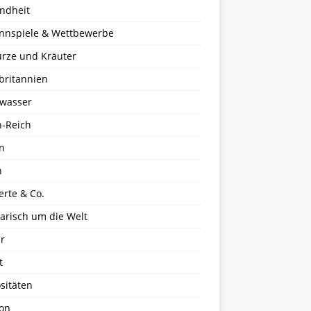
ndheit
nnspiele & Wettbewerbe
rze und Kräuter
britannien
wasser
n-Reich
en
n
erte & Co.
arisch um die Welt
r
t
sitäten
kon