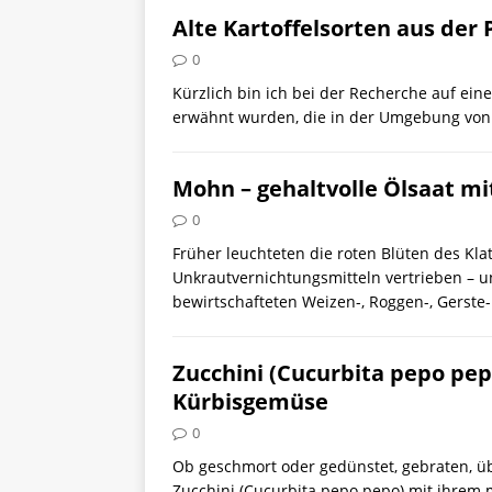
Alte Kartoffelsorten aus der 
0
Kürzlich bin ich bei der Recherche auf ein
erwähnt wurden, die in der Umgebung von 
Mohn – gehaltvolle Ölsaat mi
0
Früher leuchteten die roten Blüten des Kl
Unkrautvernichtungsmitteln vertrieben – u
bewirtschafteten Weizen-, Roggen-, Gerste-
Zucchini (Cucurbita pepo pepo
Kürbisgemüse
0
Ob geschmort oder gedünstet, gebraten, üb
Zucchini (Cucurbita pepo pepo) mit ihrem 