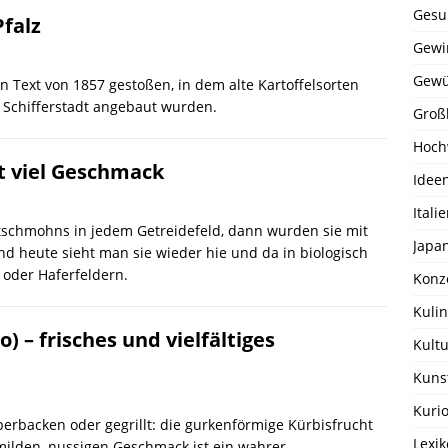
Gesu
Pfalz
Gewi
Gewü
en Text von 1857 gestoßen, in dem alte Kartoffelsorten
Schifferstadt angebaut wurden.
Groß
Hoch
t viel Geschmack
Idee
Itali
atschmohns in jedem Getreidefeld, dann wurden sie mit
Japa
nd heute sieht man sie wieder hie und da in biologisch
 oder Haferfeldern.
Konz
Kulin
) – frisches und vielfältiges
Kultu
Kuns
Kurio
erbacken oder gegrillt: die gurkenförmige Kürbisfrucht
Lexi
milden, nussigen Geschmack ist ein wahrer