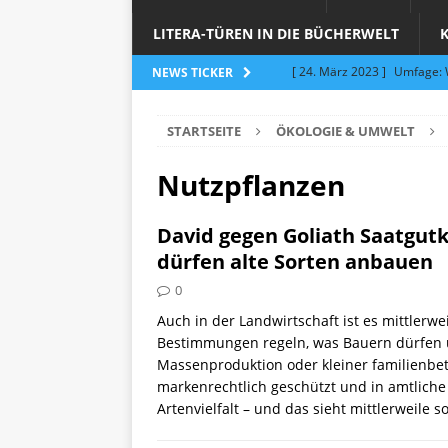
LITERA-TÜREN IN DIE BÜCHERWELT
[ 24. März 2023 ]
Umfage: W
NEWS TICKER
[ 24. März 2023 ]
Töpfern 
STARTSEITE
ÖKOLOGIE & UMWELT
[ 6. Februar 2023 ]
Spenden 
[ 12. Juni 2014 ]
Grasmilben
Nutzpflanzen
Jucken auf acht Beinen…
David gegen Goliath Saatgut
[ 26. September 2023 ]
Töp
dürfen alte Sorten anbauen
Limburgerhof
ALLGEMEI
0
[ 5. Juni 2023 ]
Töpfern am 
Auch in der Landwirtschaft ist es mittlerwe
Bestimmungen regeln, was Bauern dürfen u
ALLGEMEIN
Massenproduktion oder kleiner familienbet
markenrechtlich geschützt und in amtliche 
Artenvielfalt – und das sieht mittlerweile 