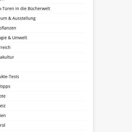
a-Türen in die Bücherwelt
um & Ausstellung
pflanzen
ogie & Umwelt
rreich
akultur
ukte-Tests
tipps
pte
eiz
ien
rol