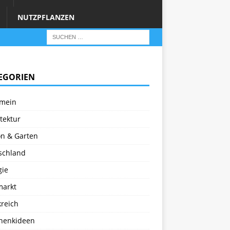
NUTZPFLANZEN
EGORIEN
emein
tektur
on & Garten
schland
gie
markt
kreich
henkideen