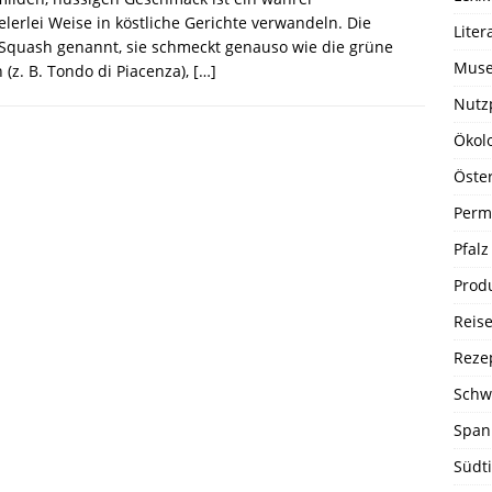
lerlei Weise in köstliche Gerichte verwandeln. Die
Liter
 Squash genannt, sie schmeckt genauso wie die grüne
Muse
 (z. B. Tondo di Piacenza),
[…]
Nutz
Ökol
Öste
Perm
Pfalz
Prod
Reise
Reze
Schw
Span
Südti