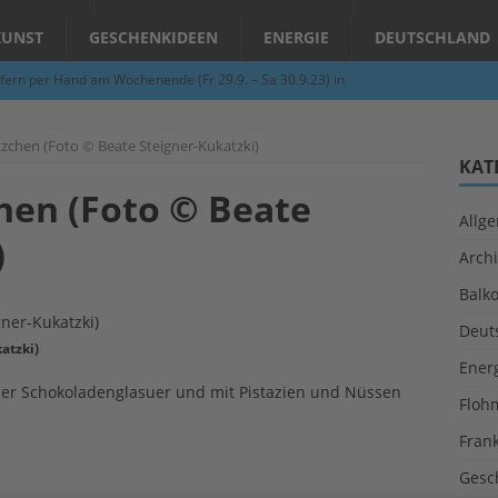
KUNST
GESCHENKIDEEN
ENERGIE
DEUTSCHLAND
fern per Hand am Wochenende (Fr 29.9. – Sa 30.9.23) in
N
zchen (Foto © Beate Steigner-Kukatzki)
Abend – Schnupperkurse an der Töpferscheibe in Schifferstadt
KAT
hen (Foto © Beate
Allg
ie gelingt eine zukunftsfähige Landwirtschaft?
ALLGEMEIN
)
Archi
per Hand am Abend in Limburgerhof
ALLGEMEIN
Balk
für Erdbebenhilfe in Syrien und der Türkei
ALLGEMEIN
Deut
 (Herbstgrasmilben, Erntemilben) sind unterwegs: Das große
atzki)
Ener
GESUNDHEIT
ler Schokoladenglasuer und mit Pistazien und Nüssen
Floh
Fran
Gesc