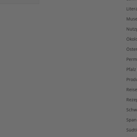
Liter
Muse
Nutz
Ökol
Öste
Perm
Pfalz
Prod
Reise
Reze
Schw
Span
Südti