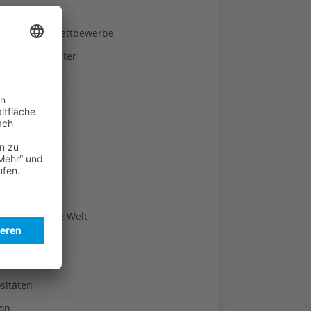
ndheit
nnspiele & Wettbewerbe
rze und Kräuter
britannien
wasser
n-Reich
en
n
erte & Co.
arisch um die Welt
r
t
sitäten
kon