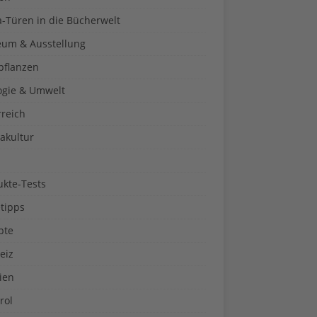
a-Türen in die Bücherwelt
um & Ausstellung
pflanzen
ogie & Umwelt
rreich
akultur
ukte-Tests
tipps
pte
eiz
ien
rol