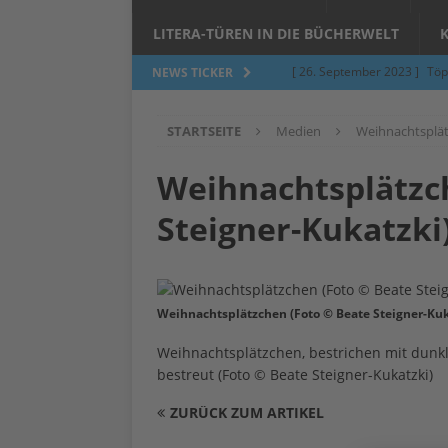
LITERA-TÜREN IN DIE BÜCHERWELT
[ 26. September 2023 ]
Töp
NEWS TICKER
Limburgerhof
ALLGEMEI
STARTSEITE
Medien
Weihnachtsplät
[ 5. Juni 2023 ]
Töpfern am 
ALLGEMEIN
Weihnachtsplätzc
[ 24. März 2023 ]
Umfage: W
Steigner-Kukatzki
[ 24. März 2023 ]
Töpfern 
[ 6. Februar 2023 ]
Spenden 
[ 12. Juni 2014 ]
Grasmilben
Weihnachtsplätzchen (Foto © Beate Steigner-Kuk
Jucken auf acht Beinen…
Weihnachtsplätzchen, bestrichen mit dunk
bestreut (Foto © Beate Steigner-Kukatzki)
ZURÜCK ZUM ARTIKEL