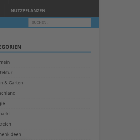
NUTZPFLANZEN
EGORIEN
emein
tektur
on & Garten
schland
gie
markt
kreich
henkideen