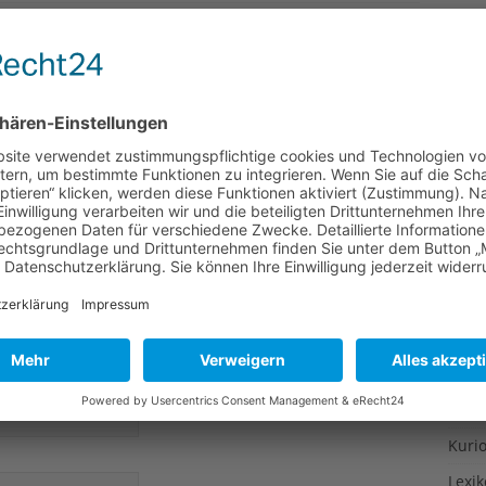
Gesu
TAR
Gewi
n
Gewü
Groß
Hoch
Idee
Itali
Japa
Konz
Kulin
Kultu
Kuns
Kurio
Lexi