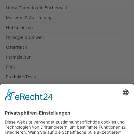
Litera-Türen in die Bücherwelt
Museum & Ausstellung
Nutzpflanzen
Ökologie & Umwelt
Österreich
Permakultur
Pfalz
Produkte-Tests
Reisetipps
Rezepte
Schweiz
Spanien
Südtirol