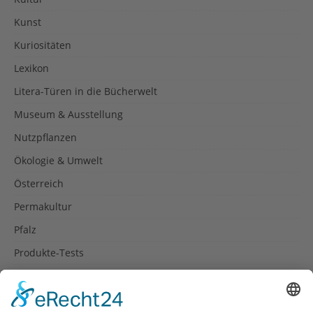
Kunst
Kuriositäten
Lexikon
Litera-Türen in die Bücherwelt
Museum & Ausstellung
Nutzpflanzen
Ökologie & Umwelt
Österreich
Permakultur
Pfalz
Produkte-Tests
Reisetipps
Rezepte