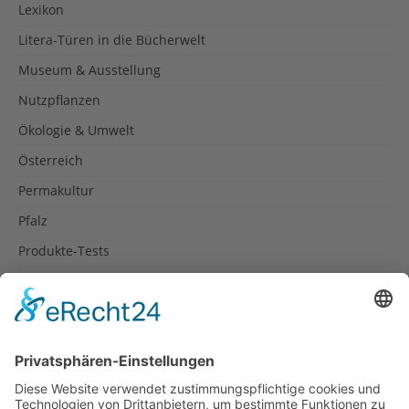
Lexikon
Litera-Türen in die Bücherwelt
Museum & Ausstellung
Nutzpflanzen
Ökologie & Umwelt
Österreich
Permakultur
Pfalz
Produkte-Tests
Reisetipps
Rezepte
Schweiz
Spanien
Südtirol