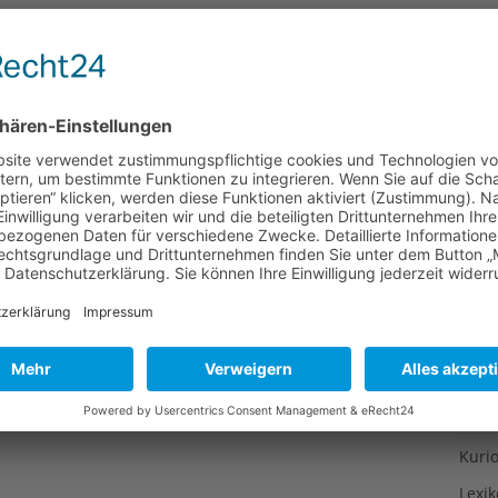
Gesu
Gewi
Gewü
Groß
Hoch
Idee
Itali
Japa
Konz
Kulin
Kultu
Kuns
Kurio
Lexi