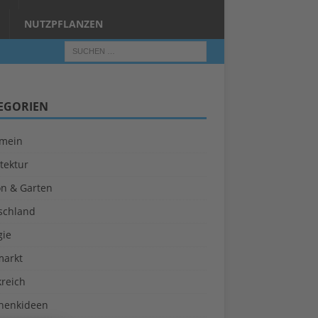
NUTZPFLANZEN
EGORIEN
emein
tektur
on & Garten
schland
gie
markt
kreich
henkideen