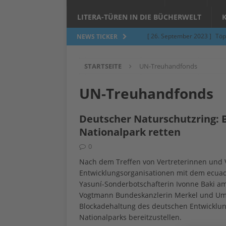
LITERA-TÜREN IN DIE BÜCHERWELT
[ 26. September 2023 ]
Töp
NEWS TICKER
Limburgerhof
ALLGEMEI
STARTSEITE
UN-Treuhandfonds
[ 5. Juni 2023 ]
Töpfern am 
ALLGEMEIN
UN-Treuhandfonds
[ 24. März 2023 ]
Umfage: W
Deutscher Naturschutzring: 
[ 24. März 2023 ]
Töpfern 
Nationalpark retten
[ 6. Februar 2023 ]
Spenden 
0
[ 12. Juni 2014 ]
Grasmilben
Nach dem Treffen von Vertreterinnen und 
Entwicklungsorganisationen mit dem ecuad
Jucken auf acht Beinen…
Yasuní-Sonderbotschafterin Ivonne Baki a
Vogtmann Bundeskanzlerin Merkel und Umwe
Blockadehaltung des deutschen Entwicklung
Nationalparks bereitzustellen.