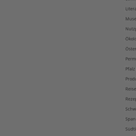
Liter
Muse
Nutz
Ökol
Öste
Perm
Pfalz
Prod
Reise
Reze
Schw
Span
Südti