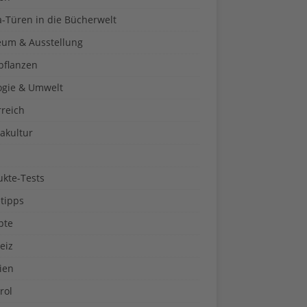
a-Türen in die Bücherwelt
um & Ausstellung
pflanzen
ogie & Umwelt
rreich
akultur
ukte-Tests
tipps
pte
eiz
ien
rol