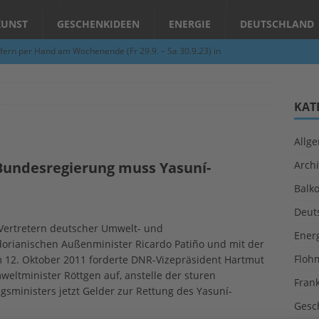
KUNST
GESCHENKIDEEN
ENERGIE
DEUTSCHLAND
fern per Hand am Wochenende (Fr 29.9. – Sa 30.9.23) in
N
Abend – Schnupperkurse an der Töpferscheibe in Schifferstadt
KAT
Allg
ie gelingt eine zukunftsfähige Landwirtschaft?
ALLGEMEIN
Bundesregierung muss Yasuní-
Archi
per Hand am Abend in Limburgerhof
ALLGEMEIN
Balk
für Erdbebenhilfe in Syrien und der Türkei
ALLGEMEIN
Deut
 (Herbstgrasmilben, Erntemilben) sind unterwegs: Das große
Vertretern deutscher Umwelt- und
Ener
orianischen Außenminister Ricardo Patiño und mit der
GESUNDHEIT
Floh
m 12. Oktober 2011 forderte DNR-Vizepräsident Hartmut
ltminister Röttgen auf, anstelle der sturen
Fran
sministers jetzt Gelder zur Rettung des Yasuní-
Gesc