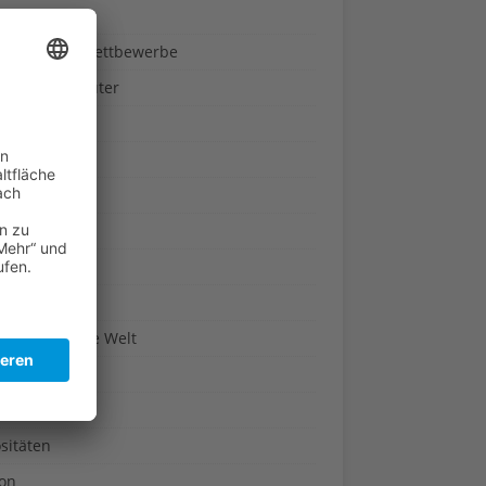
ndheit
nnspiele & Wettbewerbe
rze und Kräuter
britannien
wasser
n-Reich
en
n
erte & Co.
arisch um die Welt
r
t
sitäten
kon