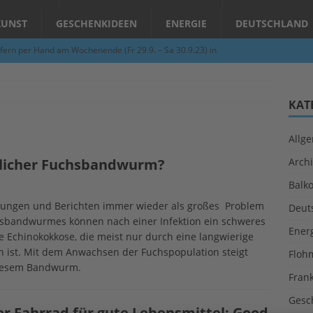
KUNST
GESCHENKIDEEN
ENERGIE
DEUTSCHLAND
fern per Hand am Wochenende (Fr 29.9. – Sa 30.9.23) in
N
Abend – Schnupperkurse an der Töpferscheibe in Schifferstadt
KAT
Allg
ie gelingt eine zukunftsfähige Landwirtschaft?
ALLGEMEIN
rlicher Fuchsbandwurm?
Archi
per Hand am Abend in Limburgerhof
ALLGEMEIN
Balk
für Erdbebenhilfe in Syrien und der Türkei
ALLGEMEIN
eldungen und Berichten immer wieder als großes Problem
Deut
 (Herbstgrasmilben, Erntemilben) sind unterwegs: Das große
hsbandwurmes können nach einer Infektion ein schweres
Ener
e Echinokokkose, die meist nur durch eine langwierige
GESUNDHEIT
ist. Mit dem Anwachsen der Fuchspopulation steigt
Floh
diesem Bandwurm.
Fran
Gesc
r Fahrrad für gute Lebensmittel: Good