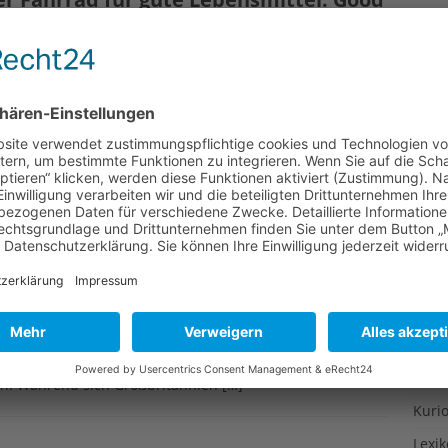
Gesu
Gewi
Gewü
t der Good Food March von München nach Brüssel quer
nd Traktoren fahren VerbraucherInnen, Umwelt- und
Groß
nnen rund 900 km durch Süddeutschland, Frankreich,
Hoch
test gegen die derzeitige Agrarpolitik bis vor das
 dazu finden in
[…]
Idee
Itali
ädten am 28.5.2011
Japa
Konz
demo zum Atomausstieg: „Die Ethikkommission rät der
Kulin
g aus der Atomenergie bis 2021. Die sieben ältesten
 abgeschaltet wurden plus AKW Krümmel, dürften laut
Kultu
Netz. Derweil droht der Konflikt über europaweite
Kuns
ren. Während sich Großbritannien
[…]
Kurio
Lexi