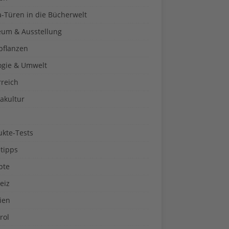
a-Türen in die Bücherwelt
um & Ausstellung
pflanzen
ogie & Umwelt
rreich
akultur
ukte-Tests
tipps
pte
eiz
ien
rol