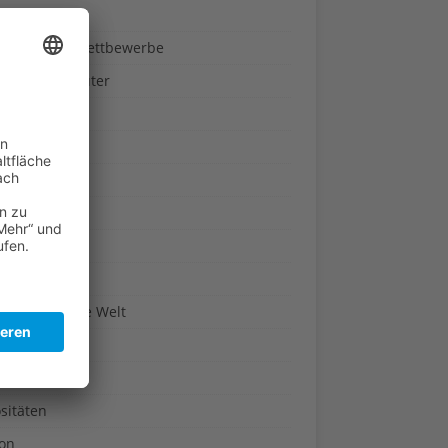
ndheit
nnspiele & Wettbewerbe
rze und Kräuter
britannien
wasser
n-Reich
en
n
erte & Co.
arisch um die Welt
r
t
sitäten
kon