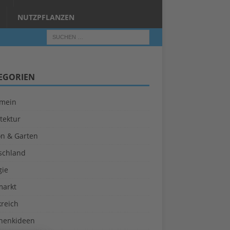
NUTZPFLANZEN
EGORIEN
emein
tektur
on & Garten
schland
gie
markt
kreich
henkideen