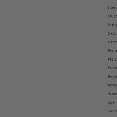
Liter
Muse
Nutz
Ökol
Öste
Perm
Pfalz
Prod
Reise
Reze
Schw
Span
Südti