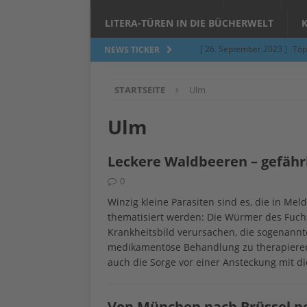
LITERA-TÜREN IN DIE BÜCHERWELT
[ 26. September 2023 ]
Töp
NEWS TICKER
Limburgerhof
ALLGEMEI
STARTSEITE
Ulm
[ 5. Juni 2023 ]
Töpfern am 
ALLGEMEIN
Ulm
[ 24. März 2023 ]
Umfage: W
Leckere Waldbeeren – gefäh
[ 24. März 2023 ]
Töpfern 
0
[ 6. Februar 2023 ]
Spenden 
Winzig kleine Parasiten sind es, die in M
[ 12. Juni 2014 ]
Grasmilben
thematisiert werden: Die Würmer des Fuc
Krankheitsbild verursachen, die sogenannt
Jucken auf acht Beinen…
medikamentöse Behandlung zu therapieren 
auch die Sorge vor einer Ansteckung mit 
Von München nach Brüssel pe