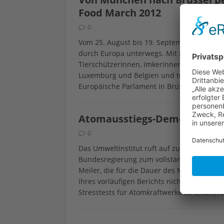
Food March 2012
0
Vom 25. August bis 19. September 2012 is
durch Europa unterwegs. Mit Fahrrädern u
TierschützerInnen, ImkerInnen und BäuerI
Luxemburg und Belgien und tragen ihren Pro
Europäische Parlament in Brüssel. Parallel
Atomausstiegs-Demo in 21 St
0
Das Umweltinstitut ruft auf zu einer Groß
Bundesregierung zum vollständigen Ausstie
Meiler, die für die Dauer des Moratoriums
ihres vorläufigen Berichts nicht mehr ans 
Stresstests für Atomkraftwerke zu eskalie