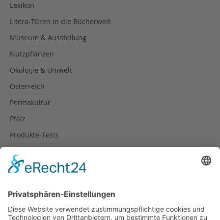
Lexikon
Litera-Türen in die Bücherwelt
Museum & Ausstellung
Nutzpflanzen
Ökologie & Umwelt
Österreich
Permakultur
Pfalz
Produkte-Tests
Reisetipps
Rezepte
Schweiz
Spanien
Südtirol