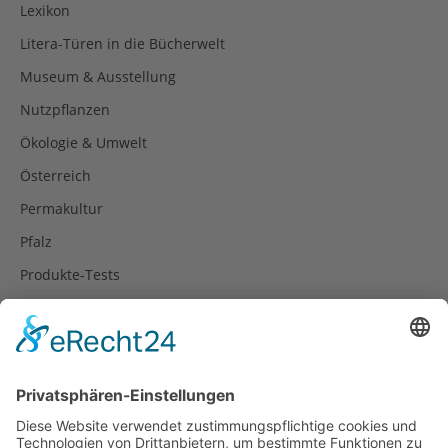
Lexikon
Litera-Türen in die Bücherwelt
Museum & Ausstellung
Nutzpflanzen
Ökologie & Umwelt
Österreich
Permakultur
Pfalz
Produkte-Tests
Reisetipps
Rezepte
Schweiz
Spanien
Südtirol