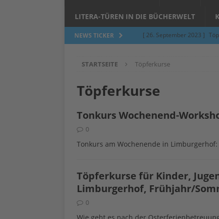
LITERA-TÜREN IN DIE BÜCHERWELT
[ 26. September 2023 ]
Töp
NEWS TICKER
Limburgerhof
ALLGEMEI
STARTSEITE
Töpferkurse
[ 5. Juni 2023 ]
Töpfern am 
ALLGEMEIN
Töpferkurse
[ 24. März 2023 ]
Umfage: W
Tonkurs Wochenend-Workshop
[ 24. März 2023 ]
Töpfern 
0
[ 6. Februar 2023 ]
Spenden 
Tonkurs am Wochenende in Limburgerhof: 
[ 12. Juni 2014 ]
Grasmilben
Jucken auf acht Beinen…
Töpferkurse für Kinder, Juge
Limburgerhof, Frühjahr/Som
0
Wie geht es nach der Osterferienbetreuung