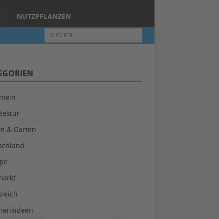
NUTZPFLANZEN
EGORIEN
emein
tektur
on & Garten
schland
gie
markt
kreich
henkideen