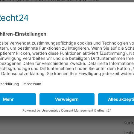
Gesu
e bis zu den Sommerferien.
Gewi
ndliche und Erwachsene in
Gewü
hr 2015
Groß
Hoch
nder, Jugendliche und Erwachsene in Limburgerhof im
Idee
sehen.
Itali
Japa
Konz
Kulin
Kultu
Kuns
Kurio
Lexi