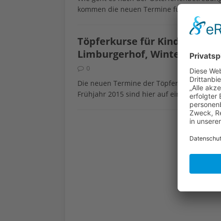
kommen die neuen Termine für Töpferkurs
Töpferkurse für Kinder, Juge
Limburgerhof, Winter/Frühja
0
Die neuen Termine der Töpferkurse für Ki
Frühjahr 2015 sind hier auf einen Blick zu 