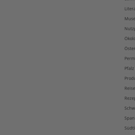
Liter
Muse
Nutz
Ökol
Öste
Perm
Pfalz
Prod
Reise
Reze
Schw
Span
Südti