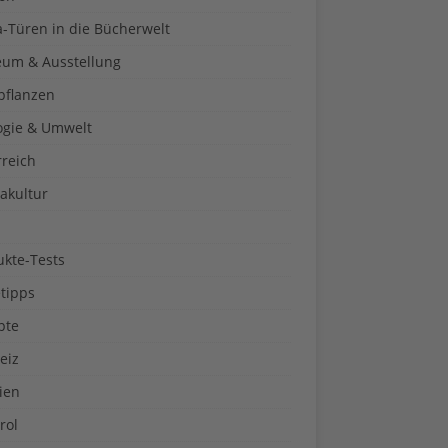
a-Türen in die Bücherwelt
um & Ausstellung
pflanzen
ogie & Umwelt
rreich
akultur
ukte-Tests
tipps
pte
eiz
ien
rol