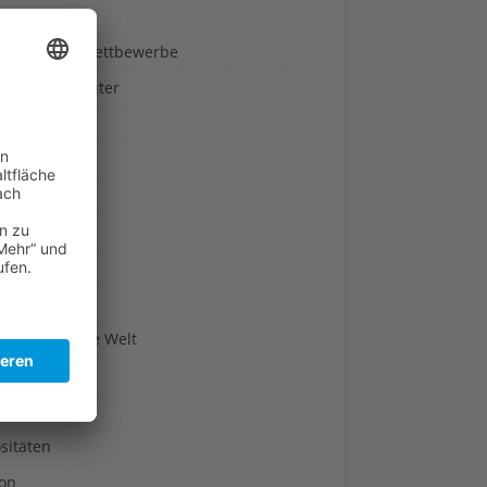
ndheit
nnspiele & Wettbewerbe
rze und Kräuter
britannien
wasser
n-Reich
en
n
erte & Co.
arisch um die Welt
r
t
sitäten
kon