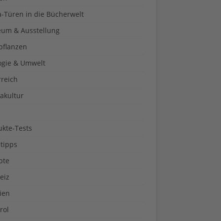
a-Türen in die Bücherwelt
um & Ausstellung
pflanzen
ogie & Umwelt
rreich
akultur
ukte-Tests
tipps
pte
eiz
ien
rol