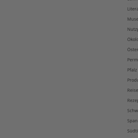
Liter
Muse
Nutz
Ökol
Öste
Perm
Pfalz
Prod
Reise
Reze
Schw
Span
Südti