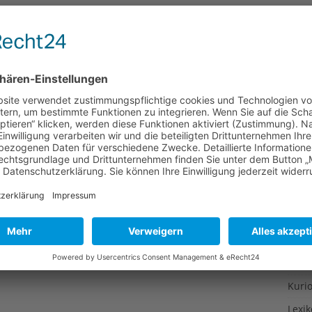
Gesu
Gewi
Gewü
Groß
Hoch
Idee
Itali
Japa
Konz
Kulin
Kultu
Kuns
Kurio
Lexi