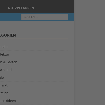
NUTZPFLANZEN
EGORIEN
emein
tektur
on & Garten
schland
gie
markt
kreich
henkideen