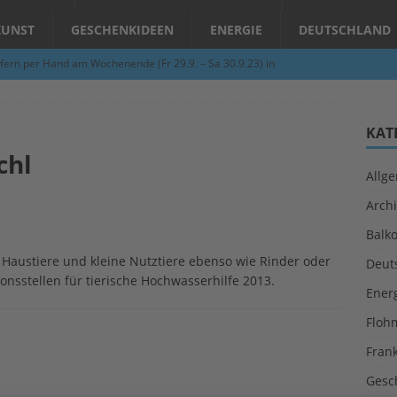
KUNST
GESCHENKIDEEN
ENERGIE
DEUTSCHLAND
fern per Hand am Wochenende (Fr 29.9. – Sa 30.9.23) in
N
Abend – Schnupperkurse an der Töpferscheibe in Schifferstadt
KAT
chl
Allg
ie gelingt eine zukunftsfähige Landwirtschaft?
ALLGEMEIN
Archi
per Hand am Abend in Limburgerhof
ALLGEMEIN
Balk
für Erdbebenhilfe in Syrien und der Türkei
ALLGEMEIN
Haustiere und kleine Nutztiere ebenso wie Rinder oder
Deut
 (Herbstgrasmilben, Erntemilben) sind unterwegs: Das große
nsstellen für tierische Hochwasserhilfe 2013.
Ener
GESUNDHEIT
Floh
Fran
Gesc