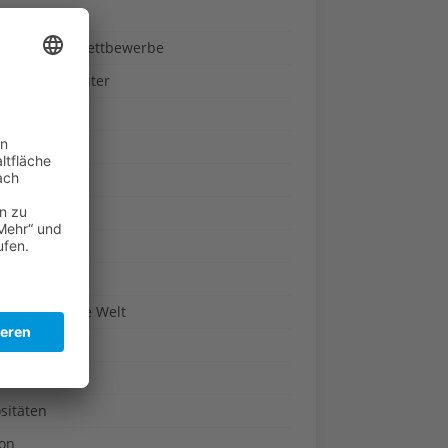
ndheit
nnspiele & Wettbewerbe
rze und Kräuter
britannien
wasser
n-Reich
en
n
erte & Co.
arisch um die Welt
r
t
sitäten
kon