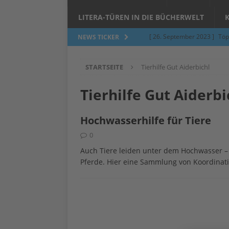
LITERA-TÜREN IN DIE BÜCHERWELT
[ 26. September 2023 ]
Töp
NEWS TICKER
Limburgerhof
ALLGEMEI
STARTSEITE
Tierhilfe Gut Aiderbichl
[ 5. Juni 2023 ]
Töpfern am 
ALLGEMEIN
Tierhilfe Gut Aiderbi
[ 24. März 2023 ]
Umfage: W
Hochwasserhilfe für Tiere
[ 24. März 2023 ]
Töpfern 
0
[ 6. Februar 2023 ]
Spenden 
Auch Tiere leiden unter dem Hochwasser – 
[ 12. Juni 2014 ]
Grasmilben
Pferde. Hier eine Sammlung von Koordinatio
Jucken auf acht Beinen…