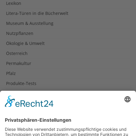
Lexikon
Litera-Türen in die Bücherwelt
Museum & Ausstellung
Nutzpflanzen
Ökologie & Umwelt
Österreich
Permakultur
Pfalz
Produkte-Tests
Reisetipps
Rezepte
Schweiz
Spanien
Südtirol