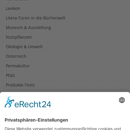
Lexikon
Litera-Türen in die Bücherwelt
Museum & Ausstellung
Nutzpflanzen
Ökologie & Umwelt
Österreich
Permakultur
Pfalz
Produkte-Tests
Reisetipps
Rezepte
Schweiz
Spanien