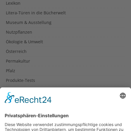
Lexikon
Litera-Türen in die Bücherwelt
Museum & Ausstellung
Nutzpflanzen
Ökologie & Umwelt
Österreich
Permakultur
Pfalz
Produkte-Tests
Reisetipps
Rezepte
Schweiz
Spanien
Südtirol