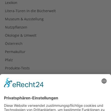
Lexikon
Litera-Türen in die Bücherwelt
Museum & Ausstellung
Nutzpflanzen
Ökologie & Umwelt
Österreich
Permakultur
Pfalz
Produkte-Tests
Reisetipps
Rezepte
Schweiz
Spanien
Südtirol