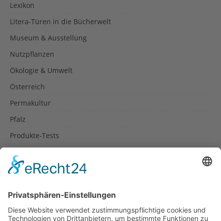
Lexikon
Litera-Türen in die Bücherwelt
Museum & Ausstellung
Nutzpflanzen
Ökologie & Umwelt
Österreich
Permakultur
Pfalz
Produkte-Tests
Reisetipps
Rezepte
Schweiz
Spanien
Südtirol