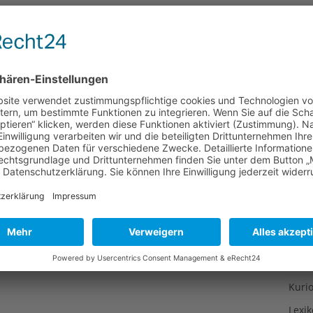
Gesu
Gewi
Gewü
Groß
Hoch
Idee
Itali
Japa
Konz
Kulin
Kultu
Kuns
Kurio
Lexi