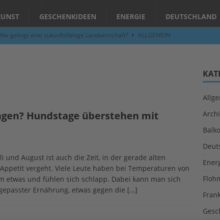
KUNST
GESCHENKIDEEN
ENERGIE
DEUTSCHLAND
ie gelingt eine zukunftsfähige Landwirtschaft?
ALLGEMEIN
per Hand am Abend in Limburgerhof
ALLGEMEIN
für Erdbebenhilfe in Syrien und der Türkei
ALLGEMEIN
KAT
 (Herbstgrasmilben, Erntemilben) sind unterwegs: Das große
Allg
GESUNDHEIT
agen? Hundstage überstehen mit
Archi
fern per Hand am Wochenende (Fr 29.9. – Sa 30.9.23) in
Balk
N
Deut
Abend – Schnupperkurse an der Töpferscheibe in Schifferstadt
 und August ist auch die Zeit, in der gerade alten
Ener
Appetit vergeht. Viele Leute haben bei Temperaturen von
Floh
m etwas und fühlen sich schlapp. Dabei kann man sich
angepasster Ernährung, etwas gegen die
[…]
Fran
Gesc