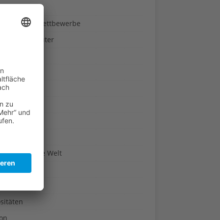
ndheit
nnspiele & Wettbewerbe
rze und Kräuter
britannien
wasser
n-Reich
en
n
erte & Co.
arisch um die Welt
r
t
sitäten
kon