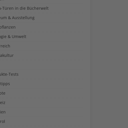
a-Türen in die Bücherwelt
um & Ausstellung
pflanzen
ogie & Umwelt
rreich
akultur
ukte-Tests
tipps
pte
eiz
ien
rol