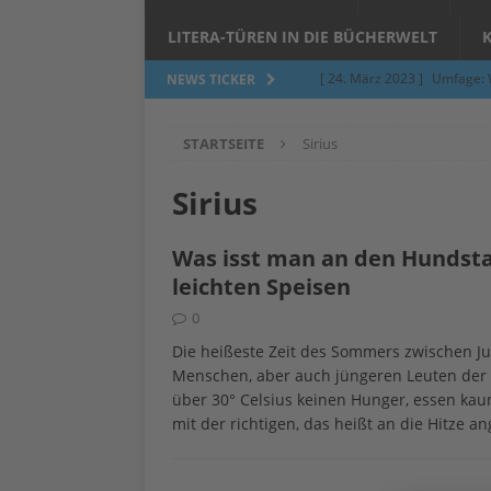
LITERA-TÜREN IN DIE BÜCHERWELT
[ 24. März 2023 ]
Umfage: W
NEWS TICKER
[ 24. März 2023 ]
Töpfern 
STARTSEITE
Sirius
[ 6. Februar 2023 ]
Spenden 
[ 12. Juni 2014 ]
Grasmilben
Sirius
Jucken auf acht Beinen…
Was isst man an den Hundst
[ 26. September 2023 ]
Töp
leichten Speisen
Limburgerhof
ALLGEMEI
0
[ 5. Juni 2023 ]
Töpfern am 
Die heißeste Zeit des Sommers zwischen Juli
ALLGEMEIN
Menschen, aber auch jüngeren Leuten der 
über 30° Celsius keinen Hunger, essen kau
mit der richtigen, das heißt an die Hitze 