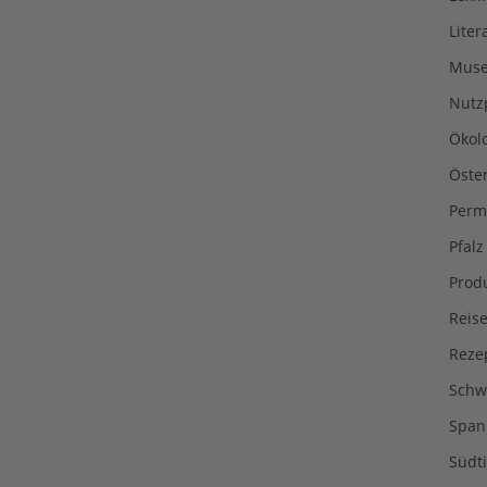
Liter
Muse
Nutz
Ökol
Öste
Perm
Pfalz
Prod
Reise
Reze
Schw
Span
Südti