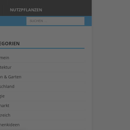
NUTZPFLANZEN
EGORIEN
emein
tektur
on & Garten
schland
gie
markt
kreich
henkideen