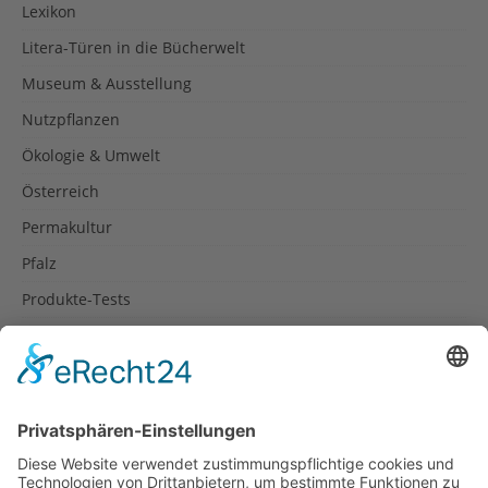
Lexikon
Litera-Türen in die Bücherwelt
Museum & Ausstellung
Nutzpflanzen
Ökologie & Umwelt
Österreich
Permakultur
Pfalz
Produkte-Tests
Reisetipps
Rezepte
Schweiz
Spanien
Südtirol