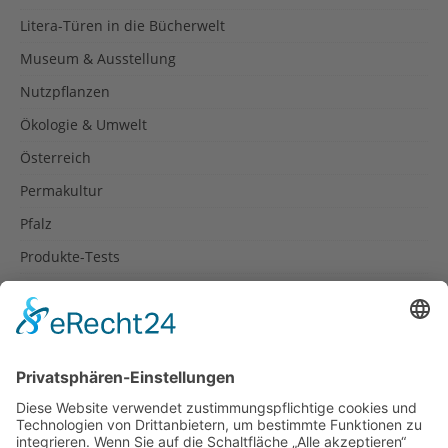
Litera-Türen in die Bücherwelt
Museum & Ausstellung
Nutzpflanzen
Ökologie & Umwelt
Österreich
Permakultur
Pfalz
Produkte-Tests
Reisetipps
Rezepte
Schweiz
Spanien
Südtirol