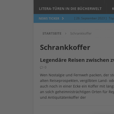
LITERA-TÜREN IN DIE BÜCHERWELT
[ 26. September 2023 ]
Töp
NEWS TICKER
Limburgerhof
ALLGEMEI
STARTSEITE
Schrankkoffer
[ 5. Juni 2023 ]
Töpfern am 
ALLGEMEIN
Schrankkoffer
[ 24. März 2023 ]
Umfage: W
Legendäre Reisen zwischen z
[ 24. März 2023 ]
Töpfern 
0
[ 6. Februar 2023 ]
Spenden 
Wen Nostalgie und Fernweh packen, der s
[ 12. Juni 2014 ]
Grasmilben
alten Reiseprospekten, vergilbten Land- od
auch noch in einer Ecke ein Koffer mit läng
Jucken auf acht Beinen…
an solch geheimnisträchtigen Orten für Re
und Antiquitätenkoffer der