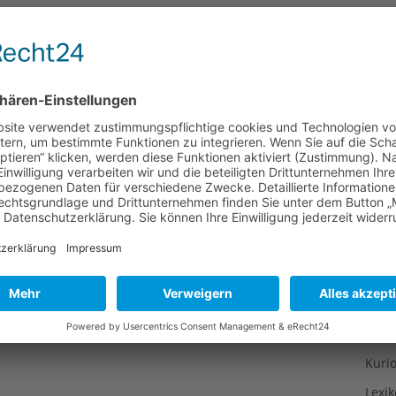
Gesu
Gewi
Gewü
Groß
Hoch
Idee
Itali
Japa
Konz
Kulin
Kultu
Kuns
Kurio
Lexi