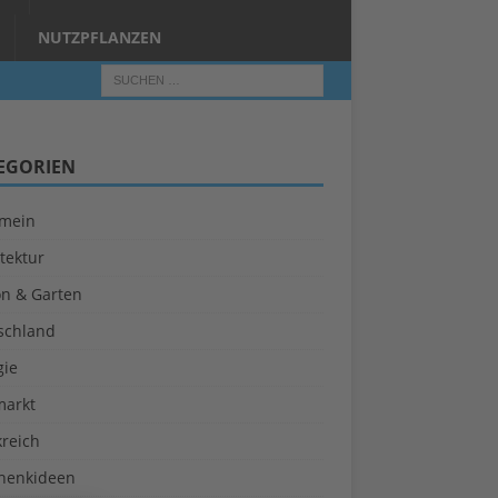
NUTZPFLANZEN
EGORIEN
emein
tektur
on & Garten
schland
gie
markt
kreich
henkideen