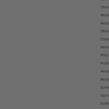
Liter
Muse
Nutz
Ökol
Öste
Perm
Pfalz
Prod
Reise
Reze
Schw
Span
Südti