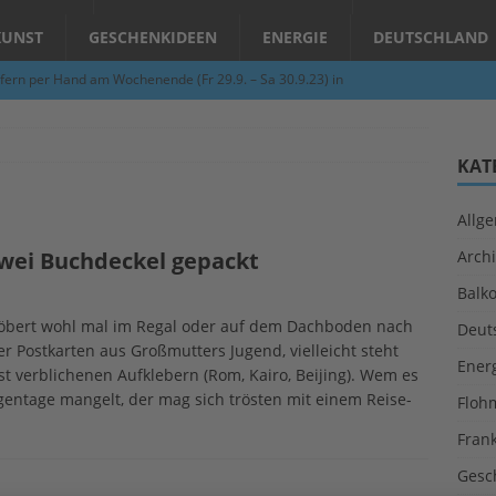
KUNST
GESCHENKIDEEN
ENERGIE
DEUTSCHLAND
fern per Hand am Wochenende (Fr 29.9. – Sa 30.9.23) in
N
Abend – Schnupperkurse an der Töpferscheibe in Schifferstadt
KAT
Allg
ie gelingt eine zukunftsfähige Landwirtschaft?
ALLGEMEIN
wei Buchdeckel gepackt
Archi
per Hand am Abend in Limburgerhof
ALLGEMEIN
Balk
für Erdbebenhilfe in Syrien und der Türkei
ALLGEMEIN
töbert wohl mal im Regal oder auf dem Dachboden nach
Deut
 (Herbstgrasmilben, Erntemilben) sind unterwegs: Das große
er Postkarten aus Großmutters Jugend, vielleicht steht
Ener
st verblichenen Aufklebern (Rom, Kairo, Beijing). Wem es
GESUNDHEIT
gentage mangelt, der mag sich trösten mit einem Reise-
Floh
Fran
Gesc