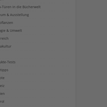
a-Türen in die Bücherwelt
um & Ausstellung
pflanzen
ogie & Umwelt
rreich
akultur
ukte-Tests
tipps
pte
eiz
ien
rol