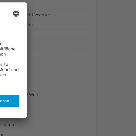
ndheit
nnspiele & Wettbewerbe
rze und Kräuter
britannien
wasser
n-Reich
en
n
erte & Co.
arisch um die Welt
r
t
sitäten
kon