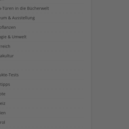
a-Türen in die Bücherwelt
um & Ausstellung
pflanzen
ogie & Umwelt
rreich
akultur
ukte-Tests
tipps
pte
eiz
ien
rol