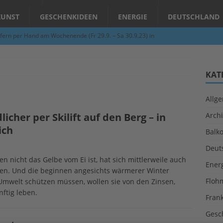
KUNST
GESCHENKIDEEN
ENERGIE
DEUTSCHLAND
fern per Hand am Wochenende (Fr 29.9. – Sa 30.9.23) in
N
Abend – Schnupperkurse an der Töpferscheibe in Schifferstadt
KAT
Allg
ie gelingt eine zukunftsfähige Landwirtschaft?
ALLGEMEIN
cher per Skilift auf den Berg – in
Archi
per Hand am Abend in Limburgerhof
ALLGEMEIN
ich
Balk
für Erdbebenhilfe in Syrien und der Türkei
ALLGEMEIN
Deut
 (Herbstgrasmilben, Erntemilben) sind unterwegs: Das große
 nicht das Gelbe vom Ei ist, hat sich mittlerweile auch
Ener
hen. Und die beginnen angesichts wärmerer Winter
GESUNDHEIT
Floh
al Umwelt schützen müssen, wollen sie von den Zinsen,
nftig leben.
Fran
Gesc