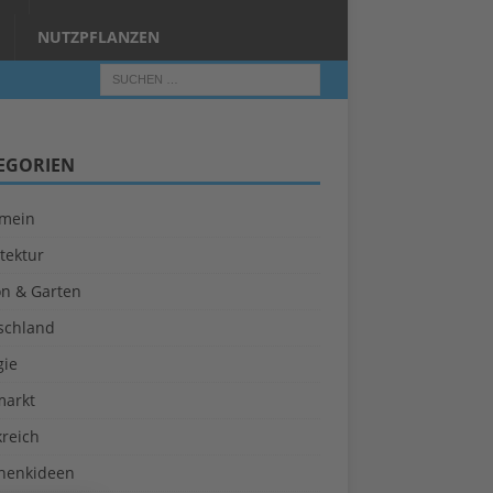
NUTZPFLANZEN
EGORIEN
emein
tektur
on & Garten
schland
gie
markt
kreich
henkideen