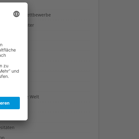
ndheit
nnspiele & Wettbewerbe
rze und Kräuter
britannien
wasser
n-Reich
en
n
erte & Co.
arisch um die Welt
r
t
sitäten
kon