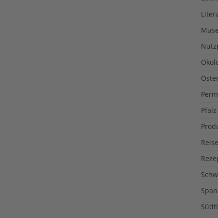
Liter
Muse
Nutz
Ökol
Öste
Perm
Pfalz
Prod
Reise
Reze
Schw
Span
Südti