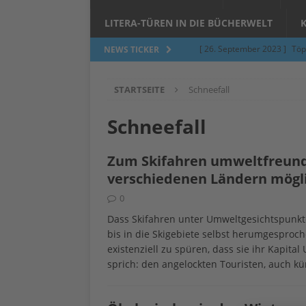
LITERA-TÜREN IN DIE BÜCHERWELT
[ 26. September 2023 ]
Töp
NEWS TICKER
Limburgerhof
ALLGEMEI
STARTSEITE
Schneefall
[ 5. Juni 2023 ]
Töpfern am 
ALLGEMEIN
Schneefall
[ 24. März 2023 ]
Umfage: W
Zum Skifahren umweltfreundli
[ 24. März 2023 ]
Töpfern 
verschiedenen Ländern mögl
[ 6. Februar 2023 ]
Spenden 
0
[ 12. Juni 2014 ]
Grasmilben
Dass Skifahren unter Umweltgesichtspunkten
bis in die Skigebiete selbst herumgesproc
Jucken auf acht Beinen…
existenziell zu spüren, dass sie ihr Kapit
sprich: den angelockten Touristen, auch kü