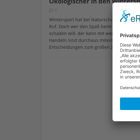
Ökologischer in den Wintersp
1
Wintersport hat bei Naturschützern und 
Ruf. Doch wer den Spaß beim Skifahren nic
schaden will, der kann mit wenig Aufwand 
Handeln sind durchaus miteinander zu vere
Entscheidungen zum großen Ziel „Nachhalt