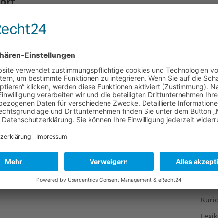
ort
Gesu
Gewi
Menschen mit Umweltbewusstsein keinen besonders guten
Gewü
ht missen will, dabei aber der Umwelt möglichst wenig
etwas tun: Wintersport und ökologisch vertretbares
Groß
inbaren. Wer die Augen aufhält, kann auch mit kleinen
Hoch
igkeit im
[…]
Idee
Itali
Japa
Konz
Kulin
Kultu
Kuns
Kurio
Lexi