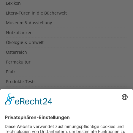
Lexikon
Litera-Türen in die Bücherwelt
Museum & Ausstellung
Nutzpflanzen
Ökologie & Umwelt
Österreich
Permakultur
Pfalz
Produkte-Tests
Reisetipps
Rezepte
Schweiz
Spanien
Südtirol