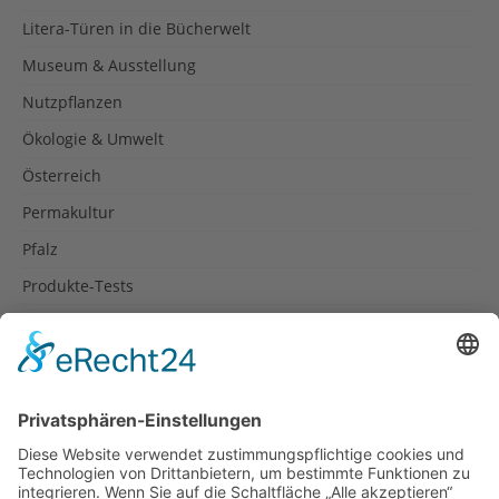
Litera-Türen in die Bücherwelt
Museum & Ausstellung
Nutzpflanzen
Ökologie & Umwelt
Österreich
Permakultur
Pfalz
Produkte-Tests
Reisetipps
Rezepte
Schweiz
Spanien
Südtirol