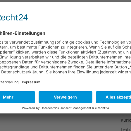
Gesu
scheint, man lässt es sich an üppigen Buffets und bei
Gewi
in. Doch dann tritt Montezuma auf den Plan und schlägt
Gewü
 rebellischem Magen, Bauchkrämpfen und Durchfall.
r Zeit auf der Toilette als im Freien, die Erholung ist
Groß
Hoch
Idee
Itali
Japa
Konz
Kulin
Kultu
Kuns
Kurio
Lexi