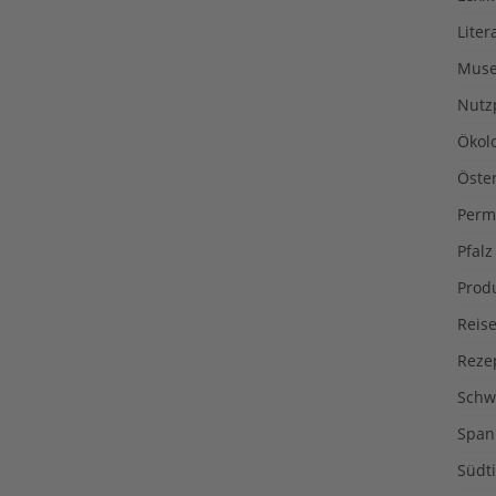
Liter
Muse
Nutz
Ökol
Öste
Perm
Pfalz
Prod
Reise
Reze
Schw
Span
Südti