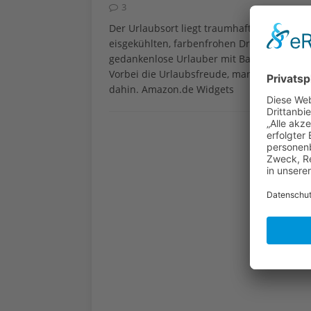
3
Der Urlaubsort liegt traumhaft, die Sonne 
eisgekühlten, farbenfrohen Drinks wohl se
gedankenlose Urlauber mit Bauchrumoren,
Vorbei die Urlaubsfreude, man verbringt meh
dahin. Amazon.de Widgets