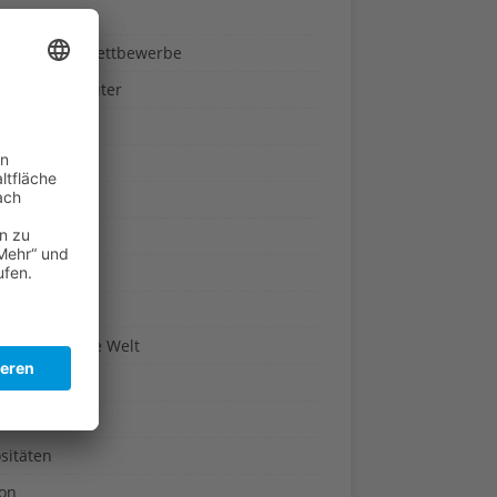
ndheit
nnspiele & Wettbewerbe
rze und Kräuter
britannien
wasser
n-Reich
en
n
erte & Co.
arisch um die Welt
r
t
sitäten
kon