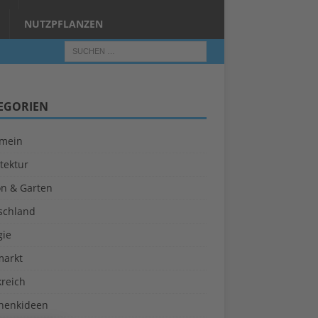
NUTZPFLANZEN
EGORIEN
emein
tektur
on & Garten
schland
gie
markt
kreich
henkideen