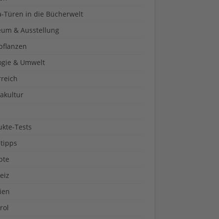
a-Türen in die Bücherwelt
um & Ausstellung
pflanzen
ogie & Umwelt
rreich
akultur
ukte-Tests
tipps
pte
eiz
ien
rol