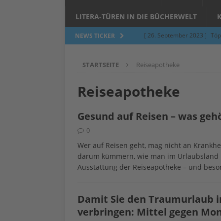
LITERA-TÜREN IN DIE BÜCHERWELT
[ 26. September 2023 ]
Töp
NEWS TICKER
Limburgerhof
ALLGEMEI
STARTSEITE
Reiseapotheke
[ 5. Juni 2023 ]
Töpfern am 
ALLGEMEIN
Reiseapotheke
[ 24. März 2023 ]
Umfage: W
Gesund auf Reisen – was gehö
[ 24. März 2023 ]
Töpfern 
0
[ 6. Februar 2023 ]
Spenden 
Wer auf Reisen geht, mag nicht an Krankhei
[ 12. Juni 2014 ]
Grasmilben
darum kümmern, wie man im Urlaubsland mög
Ausstattung der Reiseapotheke – und beson
Jucken auf acht Beinen…
Damit Sie den Traumurlaub in
verbringen: Mittel gegen Mo