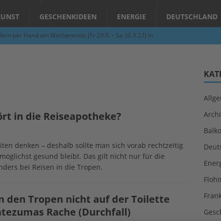
KUNST
GESCHENKIDEEN
ENERGIE
DEUTSCHLAND
fern per Hand am Wochenende (Fr 29.9. – Sa 30.9.23) in
N
Abend – Schnupperkurse an der Töpferscheibe in Schifferstadt
KAT
Allg
ie gelingt eine zukunftsfähige Landwirtschaft?
ALLGEMEIN
rt in die Reiseapotheke?
Archi
per Hand am Abend in Limburgerhof
ALLGEMEIN
Balk
für Erdbebenhilfe in Syrien und der Türkei
ALLGEMEIN
ten denken – deshalb sollte man sich vorab rechtzeitig
Deut
 (Herbstgrasmilben, Erntemilben) sind unterwegs: Das große
lichst gesund bleibt. Das gilt nicht nur für die
Ener
ders bei Reisen in die Tropen.
GESUNDHEIT
Floh
Fran
 den Tropen nicht auf der Toilette
ntezumas Rache (Durchfall)
Gesc