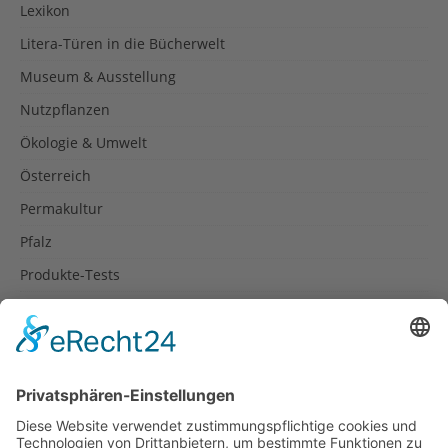
Lexikon
Litera-Türen in die Bücherwelt
Museum & Ausstellung
Nutzpflanzen
Ökologie & Umwelt
Österreich
Permakultur
Pfalz
Produkte-Tests
Reisetipps
Rezepte
Schweiz
Spanien
Südtirol