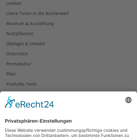
Lexikon
Litera-Türen in die Bücherwelt
Museum & Ausstellung
Nutzpflanzen
Ökologie & Umwelt
Österreich
Permakultur
Pfalz
Produkte-Tests
Reisetipps
Rezepte
Schweiz
Spanien
Südtirol