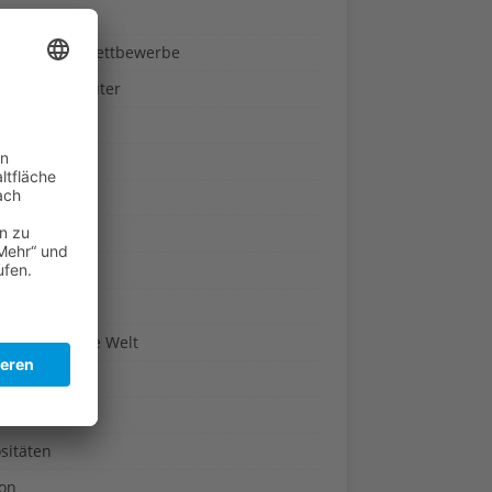
ndheit
nnspiele & Wettbewerbe
rze und Kräuter
britannien
wasser
n-Reich
en
n
erte & Co.
arisch um die Welt
r
t
sitäten
kon