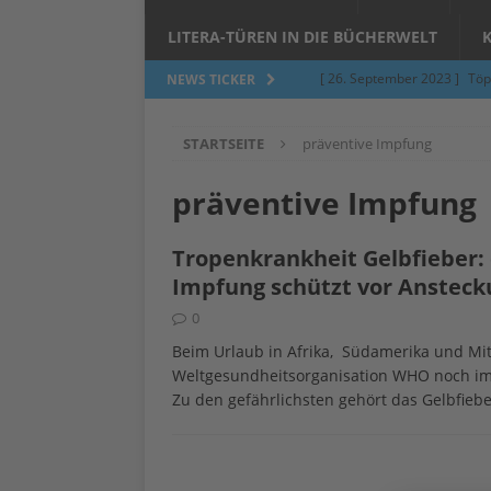
LITERA-TÜREN IN DIE BÜCHERWELT
[ 26. September 2023 ]
Töp
NEWS TICKER
Limburgerhof
ALLGEMEI
STARTSEITE
präventive Impfung
[ 5. Juni 2023 ]
Töpfern am 
ALLGEMEIN
präventive Impfung
[ 24. März 2023 ]
Umfage: W
Tropenkrankheit Gelbfieber:
[ 24. März 2023 ]
Töpfern 
Impfung schützt vor Ansteck
[ 6. Februar 2023 ]
Spenden 
0
[ 12. Juni 2014 ]
Grasmilben
Beim Urlaub in Afrika, Südamerika und Mit
Weltgesundheitsorganisation WHO noch imm
Jucken auf acht Beinen…
Zu den gefährlichsten gehört das Gelbfiebe