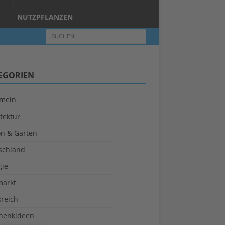
NUTZPFLANZEN
EGORIEN
emein
tektur
on & Garten
schland
gie
markt
kreich
henkideen