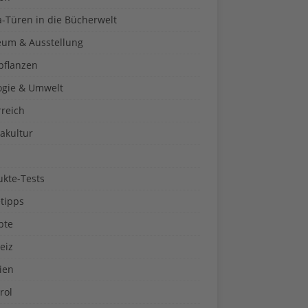
a-Türen in die Bücherwelt
um & Ausstellung
pflanzen
ogie & Umwelt
rreich
akultur
ukte-Tests
tipps
pte
eiz
ien
rol