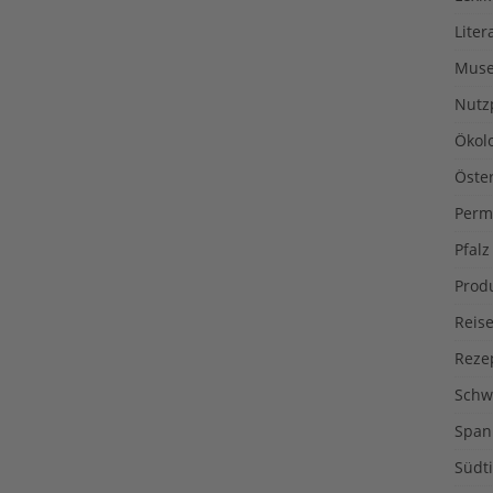
Liter
Muse
Nutz
Ökol
Öste
Perm
Pfalz
Prod
Reise
Reze
Schw
Span
Südti