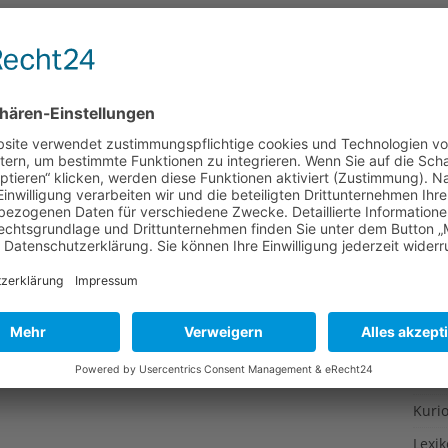
Gesu
Gewi
Gewü
Groß
Hoch
Idee
Itali
Japa
Konz
Kulin
Kultu
Kuns
Kurio
Lexi