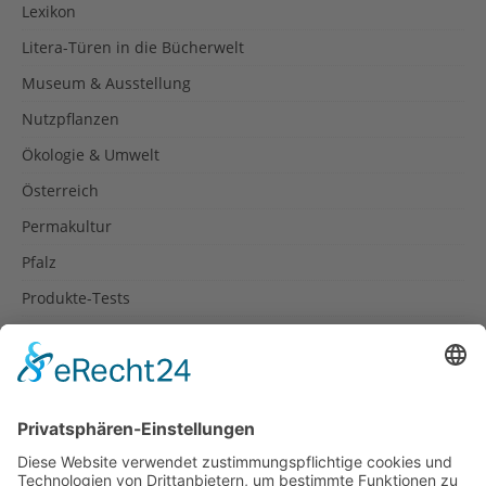
Lexikon
Litera-Türen in die Bücherwelt
Museum & Ausstellung
Nutzpflanzen
Ökologie & Umwelt
Österreich
Permakultur
Pfalz
Produkte-Tests
Reisetipps
Rezepte
Schweiz
Spanien
Südtirol