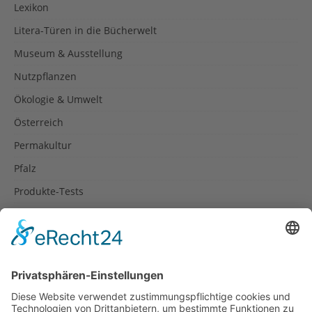
Lexikon
Litera-Türen in die Bücherwelt
Museum & Ausstellung
Nutzpflanzen
Ökologie & Umwelt
Österreich
Permakultur
Pfalz
Produkte-Tests
Reisetipps
Rezepte
Schweiz
Spanien
Südtirol