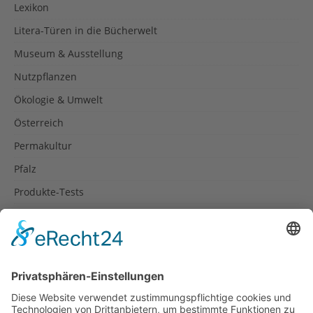
Lexikon
Litera-Türen in die Bücherwelt
Museum & Ausstellung
Nutzpflanzen
Ökologie & Umwelt
Österreich
Permakultur
Pfalz
Produkte-Tests
Reisetipps
Rezepte
Schweiz
Spanien
Südtirol