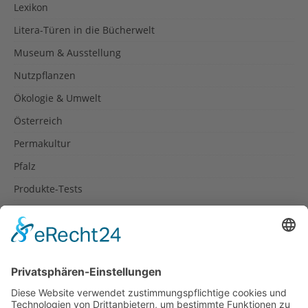
Lexikon
Litera-Türen in die Bücherwelt
Museum & Ausstellung
Nutzpflanzen
Ökologie & Umwelt
Österreich
Permakultur
Pfalz
Produkte-Tests
Reisetipps
Rezepte
Schweiz
Spanien
Südtirol