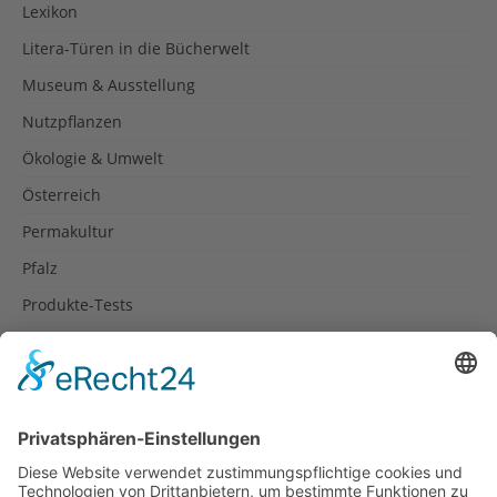
Lexikon
Litera-Türen in die Bücherwelt
Museum & Ausstellung
Nutzpflanzen
Ökologie & Umwelt
Österreich
Permakultur
Pfalz
Produkte-Tests
Reisetipps
Rezepte
Schweiz
Spanien
Südtirol