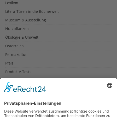
Lexikon
Litera-Türen in die Bücherwelt
Museum & Ausstellung
Nutzpflanzen
Ökologie & Umwelt
Österreich
Permakultur
Pfalz
Produkte-Tests
Reisetipps
Rezepte
Schweiz
Spanien
Südtirol