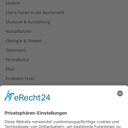
Lexikon
Litera-Türen in die Bücherwelt
Museum & Ausstellung
Nutzpflanzen
Ökologie & Umwelt
Österreich
Permakultur
Pfalz
Produkte-Tests
Reisetipps
Rezepte
Schweiz
Spanien
Südtirol