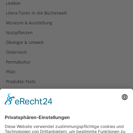
Lexikon
Litera-Türen in die Bücherwelt
Museum & Ausstellung
Nutzpflanzen
Ökologie & Umwelt
Österreich
Permakultur
Pfalz
Produkte-Tests
Reisetipps
Rezepte
Schweiz
Spanien
Südtirol