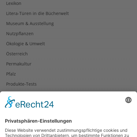
Lexikon
Litera-Türen in die Bücherwelt
Museum & Ausstellung
Nutzpflanzen
Ökologie & Umwelt
Österreich
Permakultur
Pfalz
Produkte-Tests
Reisetipps
Rezepte
Schweiz
Spanien
Südtirol