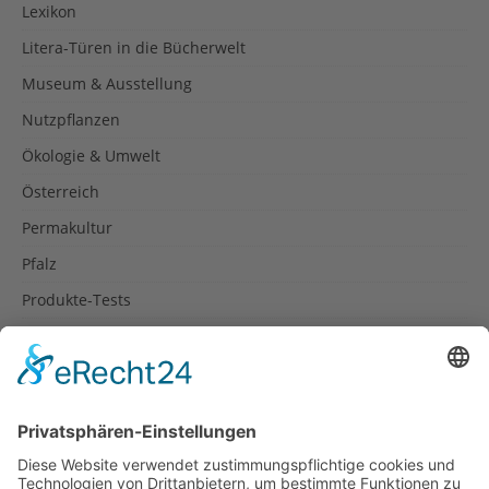
Lexikon
Litera-Türen in die Bücherwelt
Museum & Ausstellung
Nutzpflanzen
Ökologie & Umwelt
Österreich
Permakultur
Pfalz
Produkte-Tests
Reisetipps
Rezepte
Schweiz
Spanien
Südtirol