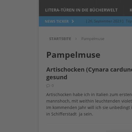
LITERA-TÜREN IN DIE BÜCHERWELT
[ 26. September 2023 ]
Töp
NEWS TICKER
Limburgerhof
ALLGEMEI
STARTSEITE
Pampelmuse
[ 5. Juni 2023 ]
Töpfern am 
ALLGEMEIN
Pampelmuse
[ 24. März 2023 ]
Umfage: W
Artischocken (Cynara cardunc
[ 24. März 2023 ]
Töpfern 
gesund
[ 6. Februar 2023 ]
Spenden 
0
[ 12. Juni 2014 ]
Grasmilben
Artischocken habe ich in Italien zum ersten
mannshoch, mit weithin leuchtenden violet
Jucken auf acht Beinen…
Im kommenden Jahr will ich sie unbedingt
in Schifferstadt ja sein.