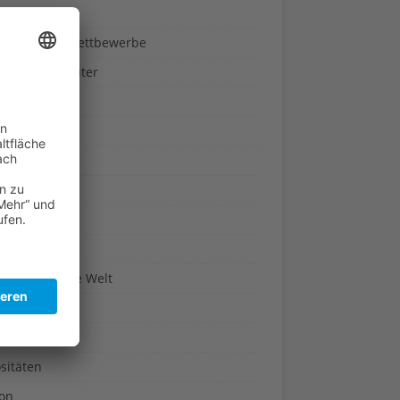
ndheit
nnspiele & Wettbewerbe
rze und Kräuter
britannien
wasser
n-Reich
en
n
erte & Co.
arisch um die Welt
r
t
sitäten
kon