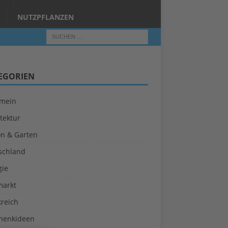
NUTZPFLANZEN
EGORIEN
emein
tektur
on & Garten
schland
gie
markt
kreich
henkideen