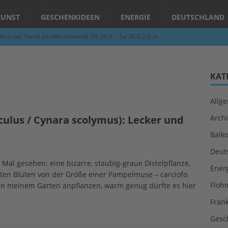
KUNST
GESCHENKIDEEN
ENERGIE
DEUTSCHLAND
fern per Hand am Wochenende (Fr 29.9. – Sa 30.9.23) in
N
Abend – Schnupperkurse an der Töpferscheibe in Schifferstadt
KAT
Allg
ie gelingt eine zukunftsfähige Landwirtschaft?
ALLGEMEIN
ulus / Cynara scolymus): Lecker und
Archi
per Hand am Abend in Limburgerhof
ALLGEMEIN
Balk
für Erdbebenhilfe in Syrien und der Türkei
ALLGEMEIN
Deut
 (Herbstgrasmilben, Erntemilben) sind unterwegs: Das große
 Mal gesehen: eine bizarre, staubig-graue Distelpflanze,
Ener
ten Blüten von der Größe einer Pampelmuse – carciofo.
GESUNDHEIT
Floh
 in meinem Garten anpflanzen, warm genug dürfte es hier
Fran
Gesc