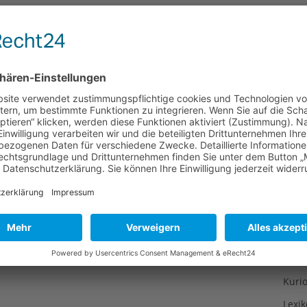
Gesu
Gewi
Gewü
Groß
Hoch
Idee
Itali
Japa
Konz
Kulin
Kultu
Kuns
Kurio
Lexi