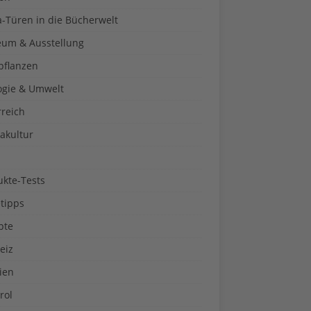
a-Türen in die Bücherwelt
um & Ausstellung
pflanzen
ogie & Umwelt
rreich
akultur
ukte-Tests
tipps
pte
eiz
ien
rol