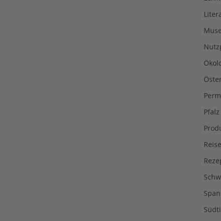
Liter
Muse
Nutz
Ökol
Öste
Perm
Pfalz
Prod
Reise
Reze
Schw
Span
Südti