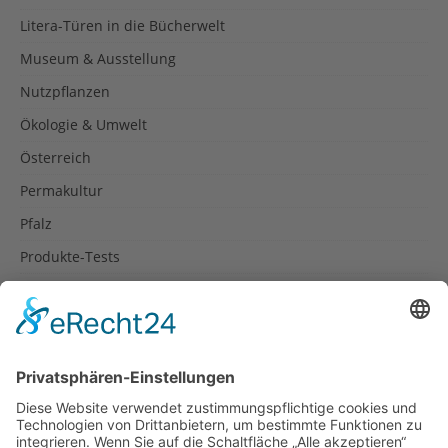
Litera-Türen in die Bücherwelt
Museum & Ausstellung
Nutzpflanzen
Ökologie & Umwelt
Österreich
Permakultur
Pfalz
Produkte-Tests
Reisetipps
Rezepte
Schweiz
Spanien
Südtirol